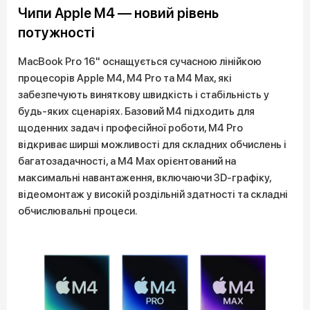
Чипи Apple M4 — новий рівень
потужності
MacBook Pro 16" оснащується сучасною лінійкою
процесорів Apple M4, M4 Pro та M4 Max, які
забезпечують виняткову швидкість і стабільність у
будь-яких сценаріях. Базовий M4 підходить для
щоденних задач і професійної роботи, M4 Pro
відкриває ширші можливості для складних обчислень і
багатозадачності, а M4 Max орієнтований на
максимальні навантаження, включаючи 3D-графіку,
відеомонтаж у високій роздільній здатності та складні
обчислювальні процеси.