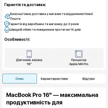
26 237 грн
6 055 грн
Захист екрану
Експрес заміна
Гарантія та доставка:
9 419 грн
Захист екрану
Безкоштовна доставка у магазин та відделення Нової
Пошти
Гарантія від виробника та магазину до 2 років
Швидкій обмін та повернення протягом 14 днів
Особливості:
Діагональ екрану
Процесор
16"
Apple M4 Pro
Опис
Характеристики
Відгуки
MacBook Pro 16" — максимальна
продуктивність для