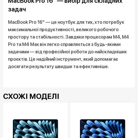
MacBook Pro 16" — вибір для складних
задач
MacBook Pro 16" — це ноутбук для тих, хто потребує
максимальної продуктивності, великого робочого
простору та стабільності. Завдяки процесорам M4, M4
Pro та M4 Max він легко справляється з будь-якими
задачами — від професійної роботи до найскладніших
проєктів. Це надійний інструмент, який допомагає
досягати результату швидше та ефективніше.
СХОЖІ МОДЕЛІ