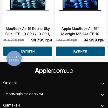
MacBook Air 15 Retina, Sky
Apple MacBook Air 15“
Blue, 1TB, 10 CPU / 10 GPU,
Midnight M5 24/1TB 10
24GB RAM with Apple M5
CPU/10 GPU 2026 (MDVN4)
94 799 грн
94 999 грн
104 279 грн
104 499 грн
(MDVU4)
Купити
Купити
КНОПКА
ЗВ'ЯЗКУ
Каталог
Інформація та сервіси
Контакти