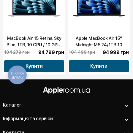
MacBook Air 15 Retina, Sky
Apple MacBook Air 15“
Blue, 1TB, 10 CPU / 10 GPU,
Midnight M5 24/1TB 10
24GB RAM with Apple M5
CPU/10 GPU 2026 (MDVN4)
94 799 грн
94 999 грн
104 279 грн
104 499 грн
(MDVU4)
Купити
Купити
КНОПКА
ЗВ'ЯЗКУ
Каталог
Інформація та сервіси
Контакти