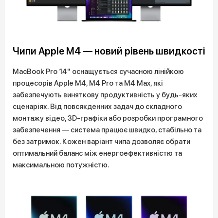
Чипи Apple M4 — новий рівень швидкості
MacBook Pro 14" оснащується сучасною лінійкою
процесорів Apple M4, M4 Pro та M4 Max, які
забезпечують виняткову продуктивність у будь-яких
сценаріях. Від повсякденних задач до складного
монтажу відео, 3D-графіки або розробки програмного
забезпечення — система працює швидко, стабільно та
без затримок. Кожен варіант чипа дозволяє обрати
оптимальний баланс між енергоефективністю та
максимальною потужністю.