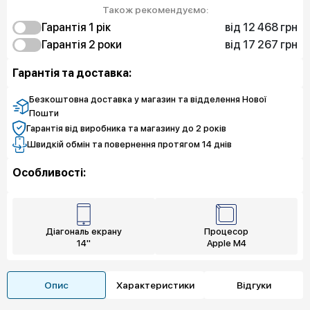
Також рекомендуємо:
від 12 468 грн
Гарантія 1 рік
від 17 267 грн
12 468 грн
Гарантія 2 роки
Експрес заміна
17 267 грн
6 055 грн
Захист екрану
Експрес заміна
Гарантія та доставка:
9 419 грн
Захист екрану
Безкоштовна доставка у магазин та відделення Нової
Пошти
Гарантія від виробника та магазину до 2 років
Швидкій обмін та повернення протягом 14 днів
Особливості:
Діагональ екрану
Процесор
14"
Apple M4
Опис
Характеристики
Відгуки