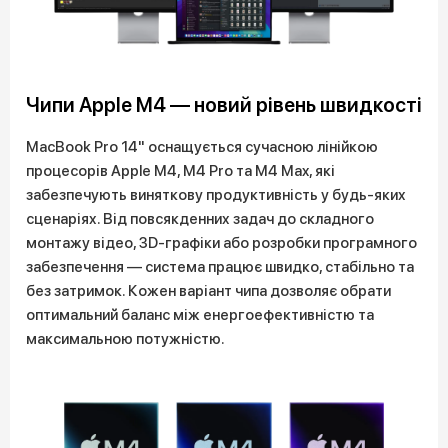
Чипи Apple M4 — новий рівень швидкості
MacBook Pro 14" оснащується сучасною лінійкою
процесорів Apple M4, M4 Pro та M4 Max, які
забезпечують виняткову продуктивність у будь-яких
сценаріях. Від повсякденних задач до складного
монтажу відео, 3D-графіки або розробки програмного
забезпечення — система працює швидко, стабільно та
без затримок. Кожен варіант чипа дозволяє обрати
оптимальний баланс між енергоефективністю та
максимальною потужністю.