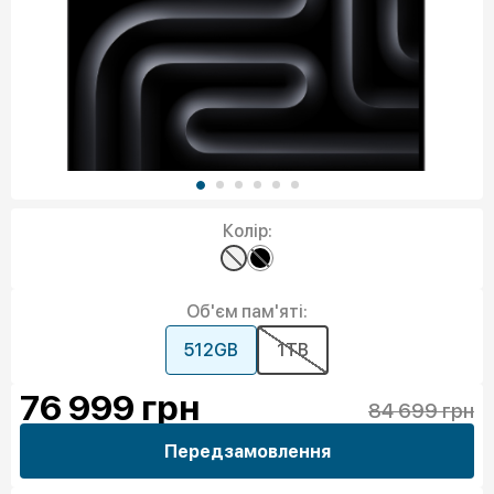
Колір:
Об'єм пам'яті:
512GB
1TB
76 999
грн
84 699 грн
Передзамовлення