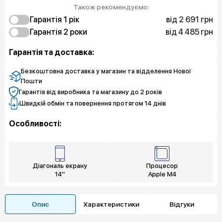
Також рекомендуємо:
від 2 691 грн
Гарантія 1 рік
від 4 485 грн
2 691 грн
Гарантія 2 роки
Захист від браку
10 002 грн
4 485 грн
Експрес заміна
Захист від браку
Гарантія та доставка:
13 859 грн
5 158 грн
Захист екрану
Експрес заміна
8 522 грн
Захист екрану
Безкоштовна доставка у магазин та відделення Нової
Пошти
Гарантія від виробника та магазину до 2 років
Швидкій обмін та повернення протягом 14 днів
Особливості:
Діагональ екрану
Процесор
14"
Apple M4
Опис
Характеристики
Відгуки