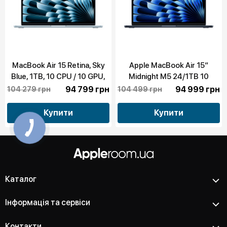
MacBook Air 15 Retina, Sky
Apple MacBook Air 15“
Blue, 1TB, 10 CPU / 10 GPU,
Midnight M5 24/1TB 10
24GB RAM with Apple M5
CPU/10 GPU 2026 (MDVN4)
94 799 грн
94 999 грн
104 279 грн
104 499 грн
(MDVU4)
Купити
Купити
Каталог
Інформація та сервіси
Контакти