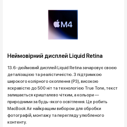
Неймовірний дисплей Liquid Retina
13.6-дюймовий дисплей Liquid Retina зачаровує своєю
деталізацією та реалістичністю. З підтримкою
широкого колірного охоплення (P3), високою
яскравістю до 500 ніт та технологією True Tone, текст
залишається кришталево чітким, а кольори —
природними за будь-якого освітлення. Це робить
MacBook Air найкращим вибором для обробки
фотографій, монтажу та перегляду улюбленого
контенту.