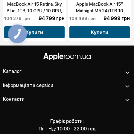
MacBook Air 15 Retina, Sky
Apple MacBook Air 15“
Blue, 1TB, 10 CPU / 10 GPU,
Midnight M5 24/1TB 10
24GB RAM with Apple M5
CPU/10 GPU 2026 (MDVN4)
94 799 грн
94 999 грн
104 279 грн
104 499 грн
(MDVU4)
Купити
Купити
Каталог
Інформація та сервіси
Контакти
Графік роботи:
Пн - Нд: 10:00 - 22:00 год