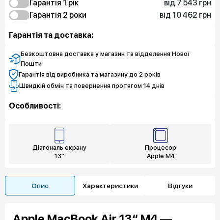
від 7 543 грн
Гарантія 1 рік
від 10 462 грн
7 543 грн
Гарантія 2 роки
Експрес заміна
10 462 грн
5 388 грн
Захист екрану
Експрес заміна
Гарантія та доставка:
8 082 грн
Захист екрану
Безкоштовна доставка у магазин та відделення Нової
Пошти
Гарантія від виробника та магазину до 2 років
Швидкій обмін та повернення протягом 14 днів
Особливості:
Діагональ екрану
Процесор
13"
Apple M4
Опис
Характеристики
Відгуки
Apple MacBook Air 13“ M4 —