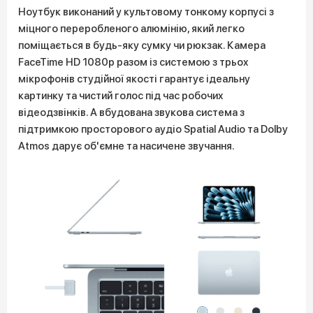
Ноутбук виконаний у культовому тонкому корпусі з
міцного переробленого алюмінію, який легко
поміщається в будь-яку сумку чи рюкзак. Камера
FaceTime HD 1080p разом із системою з трьох
мікрофонів студійної якості гарантує ідеальну
картинку та чистий голос під час робочих
відеодзвінків. А вбудована звукова система з
підтримкою просторового аудіо Spatial Audio та Dolby
Atmos дарує об'ємне та насичене звучання.