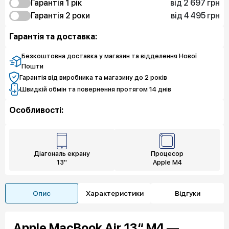
від 2 697 грн
Гарантія 1 рік
від 4 495 грн
2 697 грн
Гарантія 2 роки
Захист від браку
9 260 грн
4 495 грн
Експрес заміна
Захист від браку
Гарантія та доставка:
12 811 грн
5 394 грн
Захист екрану
Експрес заміна
8 091 грн
Захист екрану
Безкоштовна доставка у магазин та відделення Нової
Пошти
Гарантія від виробника та магазину до 2 років
Швидкій обмін та повернення протягом 14 днів
Особливості:
Діагональ екрану
Процесор
13"
Apple M4
Опис
Характеристики
Відгуки
Apple MacBook Air 13“ M4 —