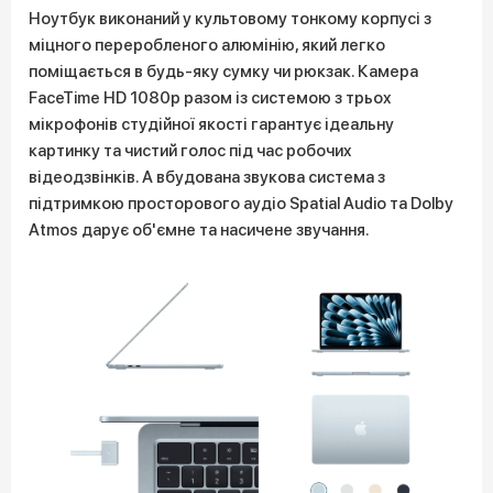
Ноутбук виконаний у культовому тонкому корпусі з
міцного переробленого алюмінію, який легко
поміщається в будь-яку сумку чи рюкзак. Камера
FaceTime HD 1080p разом із системою з трьох
мікрофонів студійної якості гарантує ідеальну
картинку та чистий голос під час робочих
відеодзвінків. А вбудована звукова система з
підтримкою просторового аудіо Spatial Audio та Dolby
Atmos дарує об'ємне та насичене звучання.