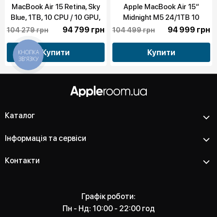
MacBook Air 15 Retina, Sky
Apple MacBook Air 15“
Blue, 1TB, 10 CPU / 10 GPU,
Midnight M5 24/1TB 10
24GB RAM with Apple M5
CPU/10 GPU 2026 (MDVN4)
94 799 грн
94 999 грн
104 279 грн
104 499 грн
(MDVU4)
Купити
Купити
КНОПКА
ЗВ'ЯЗКУ
Каталог
Інформація та сервіси
Контакти
Графік роботи:
Пн - Нд: 10:00 - 22:00 год