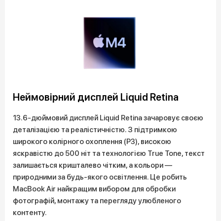
Неймовірний дисплей Liquid Retina
13.6-дюймовий дисплей Liquid Retina зачаровує своєю
деталізацією та реалістичністю. З підтримкою
широкого колірного охоплення (P3), високою
яскравістю до 500 ніт та технологією True Tone, текст
залишається кришталево чітким, а кольори —
природними за будь-якого освітлення. Це робить
MacBook Air найкращим вибором для обробки
фотографій, монтажу та перегляду улюбленого
контенту.