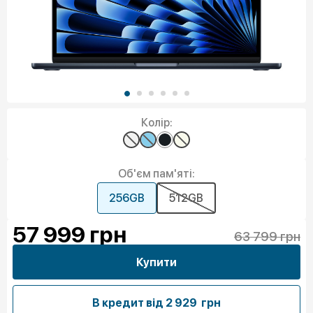
Колір:
Об'єм пам'яті:
256GB
512GB
57 999
грн
63 799 грн
Купити
В кредит від
2 929 грн