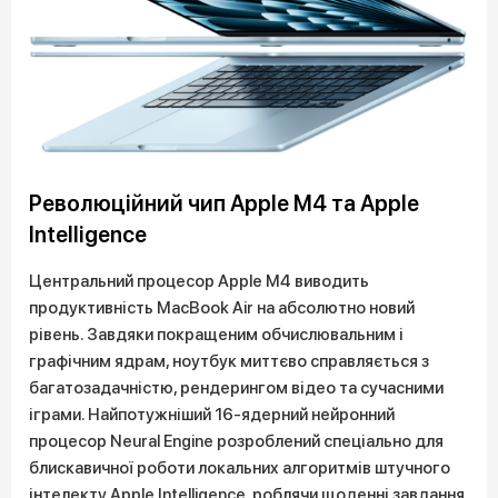
Революційний чип Apple M4 та Apple
Intelligence
Центральний процесор Apple M4 виводить
продуктивність MacBook Air на абсолютно новий
рівень. Завдяки покращеним обчислювальним і
графічним ядрам, ноутбук миттєво справляється з
багатозадачністю, рендерингом відео та сучасними
іграми. Найпотужніший 16-ядерний нейронний
процесор Neural Engine розроблений спеціально для
блискавичної роботи локальних алгоритмів штучного
інтелекту Apple Intelligence, роблячи щоденні завдання