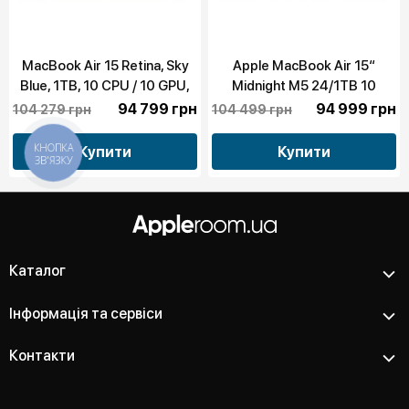
MacBook Air 15 Retina, Sky
Apple MacBook Air 15“
Blue, 1TB, 10 CPU / 10 GPU,
Midnight M5 24/1TB 10
24GB RAM with Apple M5
CPU/10 GPU 2026 (MDVN4)
94 799 грн
94 999 грн
104 279 грн
104 499 грн
(MDVU4)
Купити
Купити
КНОПКА
ЗВ'ЯЗКУ
Каталог
Інформація та сервіси
Контакти