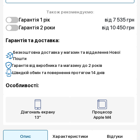
Також рекомендуємо:
від 7 535 грн
Гарантія 1 рік
від 10 450 грн
7 535 грн
Гарантія 2 роки
Експрес заміна
10 450 грн
5 382 грн
Захист екрану
Експрес заміна
Гарантія та доставка:
8 073 грн
Захист екрану
Безкоштовна доставка у магазин та відделення Нової
Пошти
Гарантія від виробника та магазину до 2 років
Швидкій обмін та повернення протягом 14 днів
Особливості:
Діагональ екрану
Процесор
13"
Apple M4
Опис
Характеристики
Відгуки