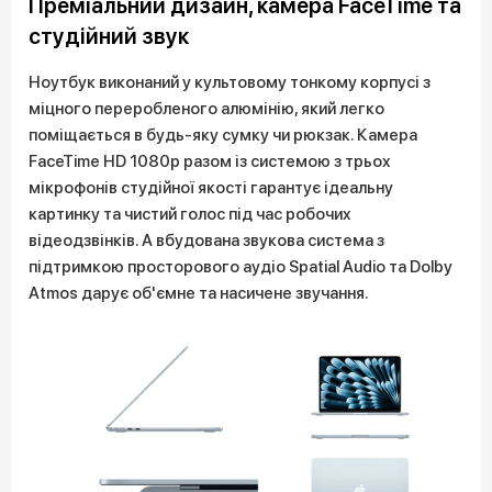
Преміальний дизайн, камера FaceTime та
студійний звук
Ноутбук виконаний у культовому тонкому корпусі з
міцного переробленого алюмінію, який легко
поміщається в будь-яку сумку чи рюкзак. Камера
FaceTime HD 1080p разом із системою з трьох
мікрофонів студійної якості гарантує ідеальну
картинку та чистий голос під час робочих
відеодзвінків. А вбудована звукова система з
підтримкою просторового аудіо Spatial Audio та Dolby
Atmos дарує об'ємне та насичене звучання.