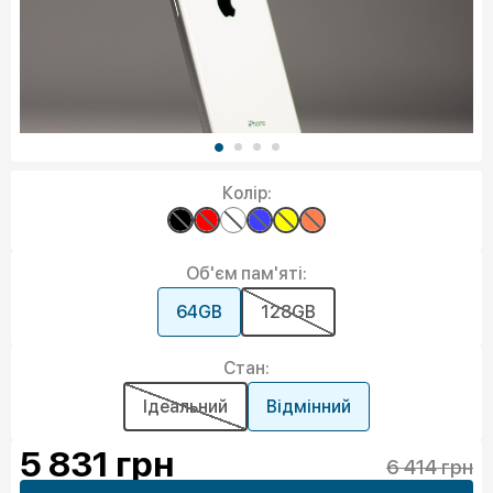
Колір:
Об'єм пам'яті:
64GB
128GB
Стан:
Ідеальний
Відмінний
5 831
грн
6 414 грн