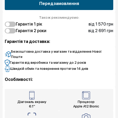
Передзамовлення
Також рекомендуємо:
від 1 570 грн
Гарантія 1 рiк
від 2 691 грн
1 570 грн
Гарантія 2 роки
Захист від браку
2 243 грн
2 691 грн
Захист екрану
Захист від браку
Гарантія та доставка:
2 691 грн
2 915 грн
Чистий спокій
Захист екрану
3 364 грн
Чистий спокій
Безкоштовна доставка у магазин та відделення Нової
Пошти
Гарантія від виробника та магазину до 2 років
Швидкій обмін та повернення протягом 14 днів
Особливості:
Діагональ екрану
Процесор
6.1"
Apple A12 Bionic