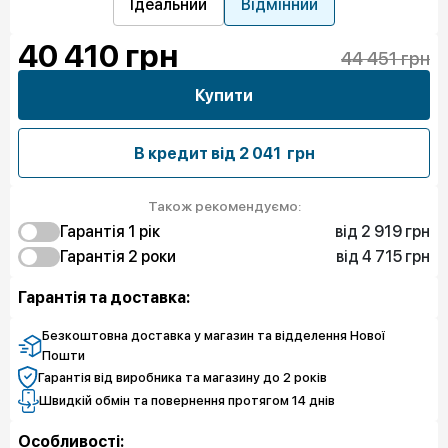
Ідеальний
Відмінний
40 410
грн
44 451 грн
Купити
В кредит від
2 041 грн
Також рекомендуємо:
від 2 919 грн
Гарантія 1 рiк
від 4 715 грн
2 919 грн
Гарантія 2 роки
Захист від браку
7 184 грн
4 715 грн
Захист екрану
Захист від браку
Гарантія та доставка:
10 103 грн
8 980 грн
Чистий спокій
Захист екрану
11 899 грн
Чистий спокій
Безкоштовна доставка у магазин та відделення Нової
Пошти
Гарантія від виробника та магазину до 2 років
Швидкій обмін та повернення протягом 14 днів
Особливості: