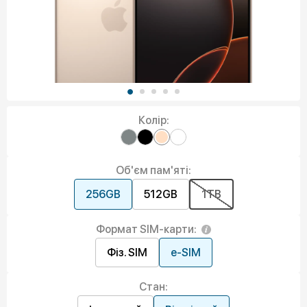
Колір:
Об'єм пам'яті:
256GB
512GB
1TB
Формат SIM-карти:
Фіз. SIM
e-SIM
Стан: