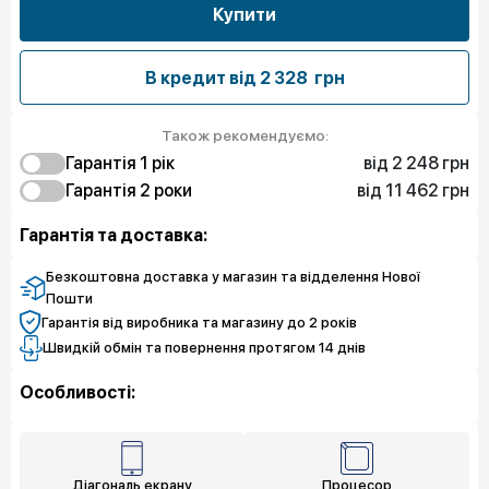
Купити
В кредит від
2 328 грн
Також рекомендуємо:
від 2 248 грн
Гарантія 1 рiк
від 11 462 грн
2 248 грн
Гарантія 2 роки
Захист від браку
11 462 грн
6 518 грн
Захист екрану
Чистий спокій
Гарантія та доставка:
9 664 грн
8 091 грн
Чистий спокій
Захист екрану
3 821 грн
Захист від браку
Безкоштовна доставка у магазин та відделення Нової
Пошти
Гарантія від виробника та магазину до 2 років
Швидкій обмін та повернення протягом 14 днів
Особливості:
Діагональ екрану
Процесор