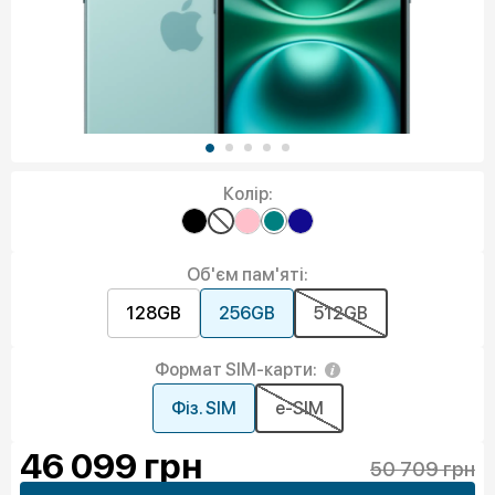
Колір:
Об'єм пам'яті:
128GB
256GB
512GB
Формат SIM-карти:
Фіз. SIM
e-SIM
46 099
грн
50 709 грн