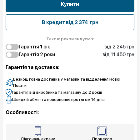
Купити
В кредит від
2 374 грн
Також рекомендуємо:
від 2 245 грн
Гарантія 1 рiк
від 11 450 грн
2 245 грн
Гарантія 2 роки
Захист від браку
11 450 грн
6 511 грн
Захист екрану
Чистий спокій
Гарантія та доставка:
8 082 грн
9 654 грн
Чистий спокій
Захист екрану
3 817 грн
Захист від браку
Безкоштовна доставка у магазин та відделення Нової
Пошти
Гарантія від виробника та магазину до 2 років
Швидкій обмін та повернення протягом 14 днів
Особливості:
Діагональ екрану
Процесор