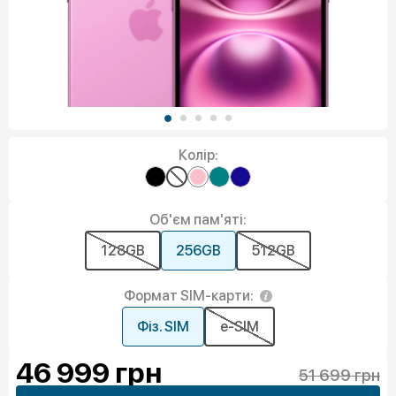
Колір:
Об'єм пам'яті:
128GB
256GB
512GB
Формат SIM-карти:
Фіз. SIM
e-SIM
46 999
грн
51 699 грн