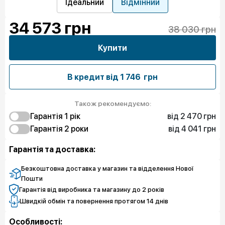
Ідеальний
Відмінний
34 573
грн
38 030 грн
Купити
В кредит від
1 746 грн
Також рекомендуємо:
від 2 470 грн
Гарантія 1 рiк
від 4 041 грн
2 470 грн
Гарантія 2 роки
Захист від браку
6 286 грн
4 041 грн
Захист екрану
Захист від браку
Гарантія та доставка:
8 082 грн
8 756 грн
Чистий спокій
Захист екрану
10 552 грн
Чистий спокій
Безкоштовна доставка у магазин та відделення Нової
Пошти
Гарантія від виробника та магазину до 2 років
Швидкій обмін та повернення протягом 14 днів
Особливості: