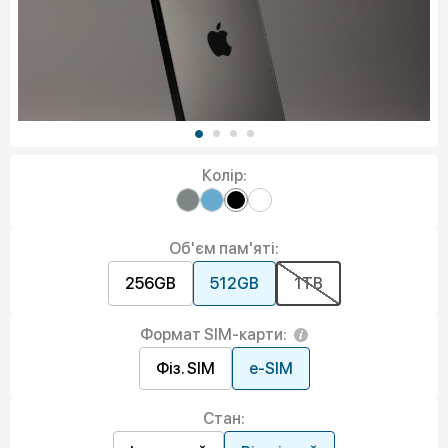
Колір:
Об'єм пам'яті:
256GB
512GB
1TB
Формат SIM-карти:
Фіз. SIM
e-SIM
Стан: