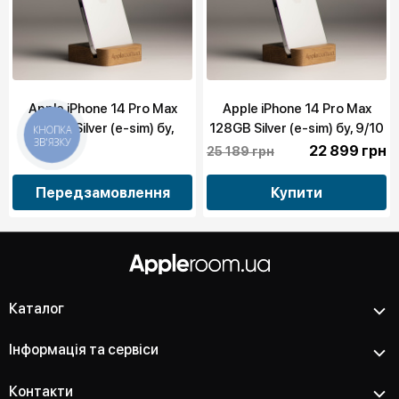
Apple iPhone 14 Pro Max
Apple iPhone 14 Pro Max
128GB Silver (e-sim) бу,
128GB Silver (e-sim) бу, 9/10
КНОПКА
ЗВ'ЯЗКУ
10/10
22 899 грн
25 189 грн
Передзамовлення
Купити
Каталог
Інформація та сервіси
Контакти