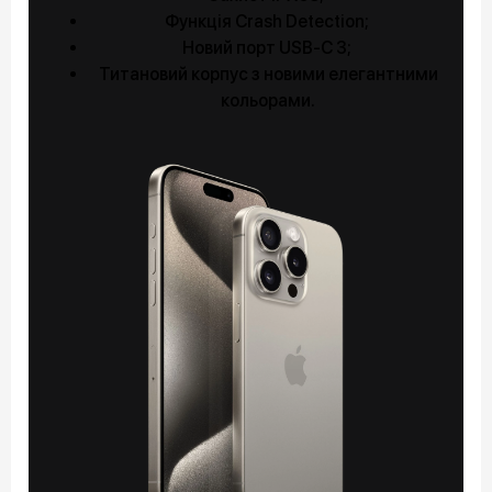
Функція Crash Detection;
Новий порт USB-C 3;
Титановий корпус з новими елегантними
кольорами.