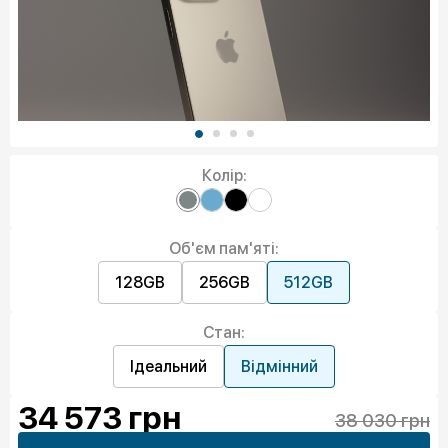
Колір:
Об'єм пам'яті:
128GB
256GB
512GB
Стан:
Ідеальний
Відмінний
34 573
грн
38 030 грн