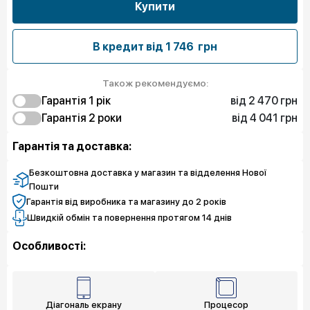
Купити
В кредит від
1 746 грн
Також рекомендуємо:
від 2 470 грн
Гарантія 1 рік
від 4 041 грн
2 470 грн
Гарантія 2 роки
Захист від браку
6 062 грн
4 041 грн
Захист екрану
Захист від браку
Гарантія та доставка:
7 858 грн
7 858 грн
Чистий спокій
Захист екрану
9 654 грн
Чистий спокій
Безкоштовна доставка у магазин та відделення Нової
Пошти
Гарантія від виробника та магазину до 2 років
Швидкій обмін та повернення протягом 14 днів
Особливості:
Діагональ екрану
Процесор