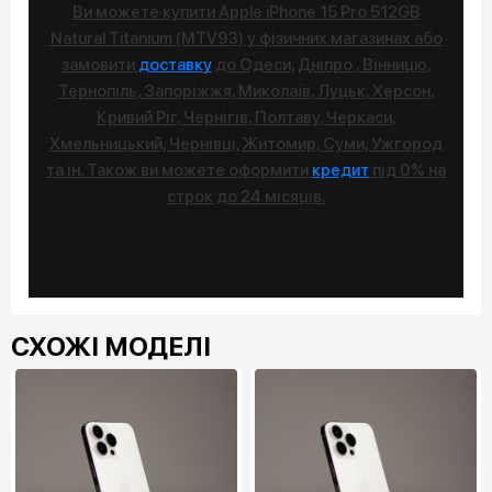
Ви можете купити Apple iPhone 15 Pro 512GB
Natural Titanium (MTV93) у фізичних магазинах або
замовити
доставку
до Одеси, Дніпро , Вінницю,
Тернопіль, Запоріжжя, Миколаїв, Луцьк, Херсон,
Кривий Ріг, Чернігів, Полтаву, Черкаси,
Хмельницький, Чернівці, Житомир, Суми, Ужгород
та ін. Також ви можете оформити
кредит
під 0% на
строк до 24 місяців.
СХОЖІ МОДЕЛІ