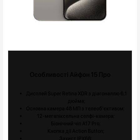
Особливості Айфон 15 Про
Дисплей Super Retina XDR з діагоналлю 6,1
дюйма;
Основна камера 48 МП з телеоб'єктивом;
12-мегапіксельна селфі-камера;
Біонічний чіп A17 Pro;
Кнопка дії Action Button;
Захист IPX68;