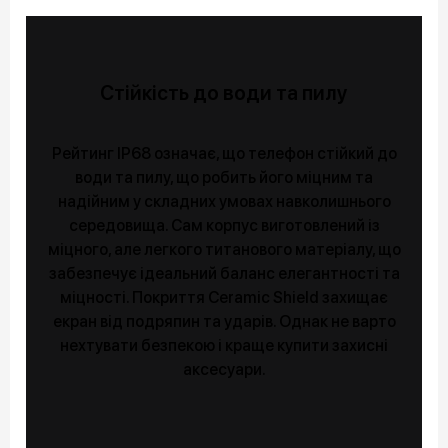
Стійкість до води та пилу
Рейтинг IP68 означає, що телефон стійкий до
води та пилу, що робить його міцним та
надійним у складних умовах навколишнього
середовища. Сам корпус виготовлений із
міцного, але легкого титанового матеріалу, що
забезпечує ідеальний баланс елегантності та
міцності. Покриття Ceramic Shield захищає
екран від подряпин та ударів. Однак не варто
нехтувати безпекою і краще купити захисні
аксесуари.