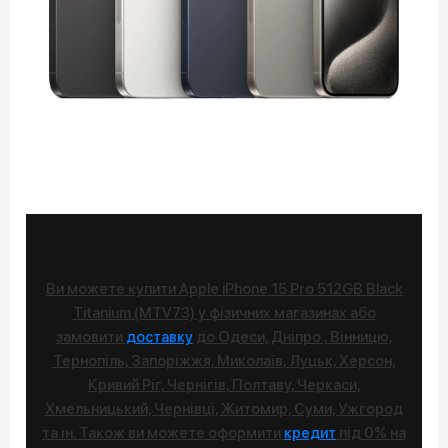
Ви можете купити Apple iPhone 15 Pro 512GB Black
Titanium (MTV73) у фізичних магазинах або
замовити
доставку
до Одеси, Дніпро , Вінницю,
Тернопіль, Запоріжжя, Миколаїв, Луцьк, Херсон,
Кривий Ріг, Чернігів, Полтаву, Черкаси,
Хмельницький, Чернівці, Житомир, Суми, Ужгород
та ін. Також ви можете оформити
кредит
під 0% на