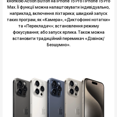
кнопкою Action Button на iPhone 15 Pro і iPhone 15 Pro
Max. Її функції можна налаштовувати індивідуально,
наприклад, включення ліхтарика; швидкий запуск
таких програм, як «Камера», «Диктофонні нотатки»
та «Перекладач»; встановлення режиму
фокусування; або запуск ярлика. Також можна
встановити традиційний перемикач «Дзвінок/
Безшумно».