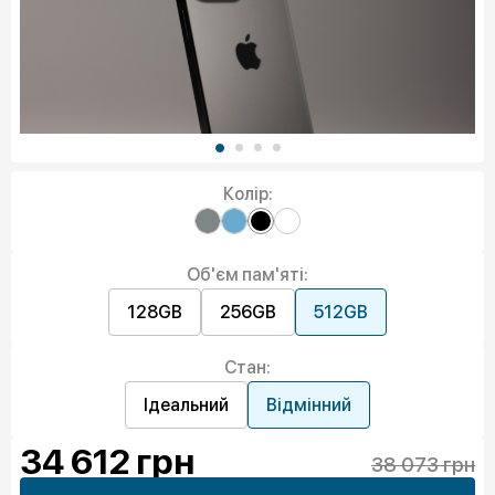
Колір:
Об'єм пам'яті:
128GB
256GB
512GB
Стан:
Ідеальний
Відмінний
34 612
грн
38 073 грн