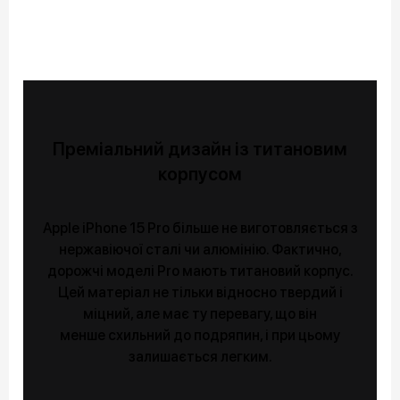
Преміальний дизайн із титановим
корпусом
Apple iPhone 15 Pro більше не виготовляється з
нержавіючої сталі чи алюмінію. Фактично,
дорожчі моделі Pro мають титановий корпус.
Цей матеріал не тільки відносно твердий і
міцний, але має ту перевагу, що він
менше схильний до подряпин, і при цьому
залишається легким.