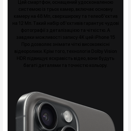
Цей смартфон, оснащений удосконаленою
системою із трьох камер, включає основну
камеру на 48 Мп, сверхшироку та телеоб'єктив
на 12 Мп. Такий набір об'єктивів гарантує чудові
фотографії з деталізацією та чіткістю. А
завдяки можливості запису 4K цей iPhone 15
Про дозволяє знімати чіткі високоякісні
відеоролики. Крім того, технологія Dolby Vision
HDR підвищує яскравість відео, вони будуть
багаті деталями та точністю кольору.