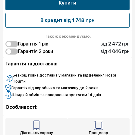
Купити
В кредит від
1 748 грн
Також рекомендуємо:
від 2 472 грн
Гарантія 1 рік
від 4 046 грн
2 472 грн
Гарантія 2 роки
Захист від браку
6 068 грн
4 046 грн
Захист екрану
Захист від браку
Гарантія та доставка:
7 866 грн
7 866 грн
Чистий спокій
Захист екрану
9 664 грн
Чистий спокій
Безкоштовна доставка у магазин та відделення Нової
Пошти
Гарантія від виробника та магазину до 2 років
Швидкій обмін та повернення протягом 14 днів
Особливості:
Діагональ екрану
Процесор