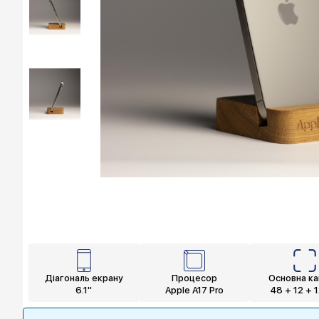
Діагональ екрану
Процесор
Основна к
6.1"
Apple A17 Pro
48 + 12 + 