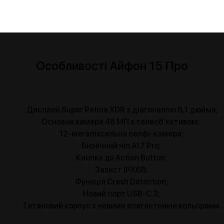
Особливості Айфон 15 Про
Дисплей Super Retina XDR з діагоналлю 6,1 дюйма;
Основна камера 48 МП з телеоб'єктивом;
12-мегапіксельна селфі-камера;
Біонічний чіп A17 Pro;
Кнопка дії Action Button;
Захист IPX68;
Функція Crash Detection;
Новий порт USB-C 3;
Титановий корпус з новими елегантними кольорами.