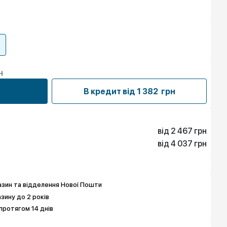
н
В кредит від
1 382 грн
від 2 467 грн
від 4 037 грн
2 467 грн
4 037 грн
6 055 грн
7 849 грн
7 849 грн
9 643 грн
зин та відделення Нової Пошти
азину до 2 років
протягом 14 днів