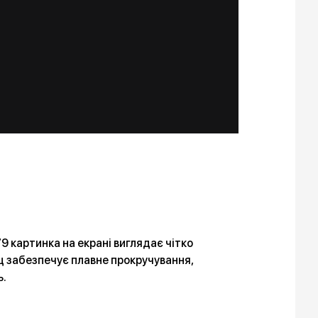
 картинка на екрані виглядає чітко
Гц забезпечує плавне прокручування,
ь.