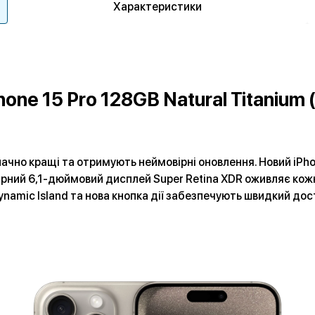
Характеристики
hone 15 Pro 128GB Natural Titaniu
значно кращі та отримують неймовірні оновлення. Новий iPh
вірний 6,1-дюймовий дисплей Super Retina XDR оживляє ко
ynamic Island та нова кнопка дії забезпечують швидкий дос