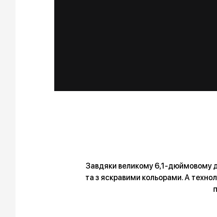
Завдяки великому 6,1-дюймовому ди
та з яскравими кольорами. А технол
п