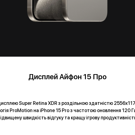
Дисплей Айфон 15 Про
сплею Super Retina XDR з роздільною здатністю 2556x1179
огія ProMotion на iPhone 15 Pro з частотою оновлення 120 
ідвищену швидкість відгуку та кращу ігрову продуктивніст