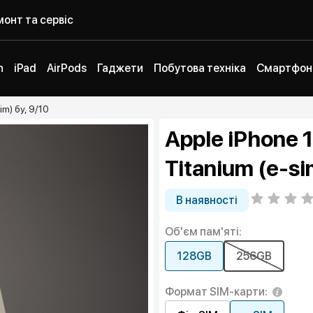
онт та сервіс
h
iPad
AirPods
Гаджети
Побутова техніка
Смартфон
im) бу, 9/10
Apple iPhone 
Titanium (e-si
В наявності
Об'єм пам'яті:
128GB
256GB
Формат SIM-карти: