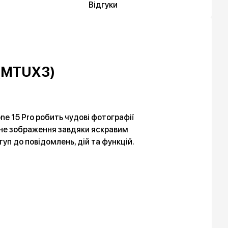
Відгуки
m (MTUX3)
one 15 Pro робить чудові фотографії
жне зображення завдяки яскравим
туп до повідомлень, дій та функцій.