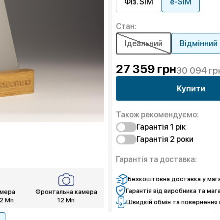
Фіз. SIM
e-SIM
Стан:
Ідеальний
Відмінний
27 359
грн
30 094 гр
Купити
Також рекомендуємо:
Гарантія 1 рік
Гарантія 2 роки
Захист від браку
Захист екрану
Захист від браку
Гарантія та доставка:
Чистий спокій
Захист екрану
Чистий спокій
Безкоштовна доставка у мага
Гарантія від виробника та маг
амера
Фронтальна камера
12 Мп
12 Мп
Швидкій обмін та повернення 