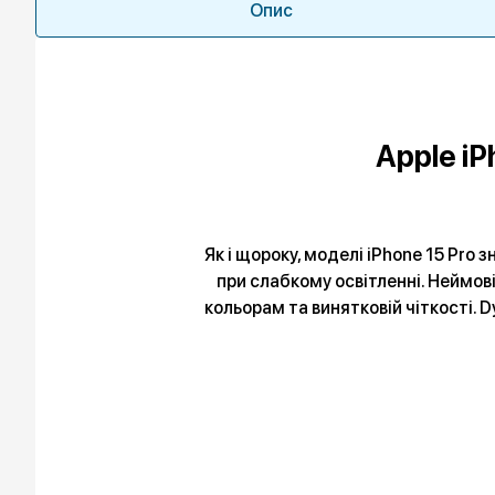
Опис
Apple iP
Як і щороку, моделі iPhone 15 Pro 
при слабкому освітленні. Неймо
кольорам та винятковій чіткості. D