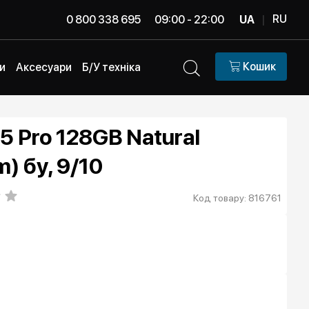
RU
0 800 338 695
09:00 - 22:00
UA
|
Кошик
и
Аксесуари
Б/У техніка
15 Pro 128GB Natural
m) бу, 9/10
Код товару: 816761