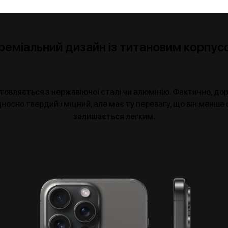
реміальний дизайн із титановим корпус
готовляється з нержавіючої сталі чи алюмінію. Фактично, д
дносно твердий і міцний, але має ту перевагу, що він менше
залишається легким.