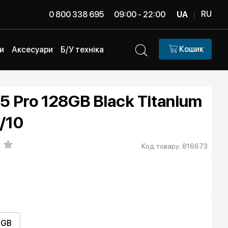
RU
0 800 338 695
09:00 - 22:00
UA
|
Кошик
и
Аксесуари
Б/У техніка
15 Pro 128GB Black Titanium
/10
Код товару: 816673
2GB