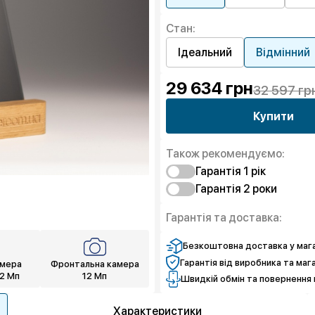
Стан:
Ідеальний
Відмінний
29 634
грн
32 597 гр
Купити
Також рекомендуємо:
Гарантія 1 рік
Гарантія 2 роки
Захист від браку
Захист екрану
Захист від браку
Гарантія та доставка:
Чистий спокій
Захист екрану
Чистий спокій
Безкоштовна доставка у мага
Гарантія від виробника та маг
амера
Фронтальна камера
12 Мп
12 Мп
Швидкій обмін та повернення 
Характеристики