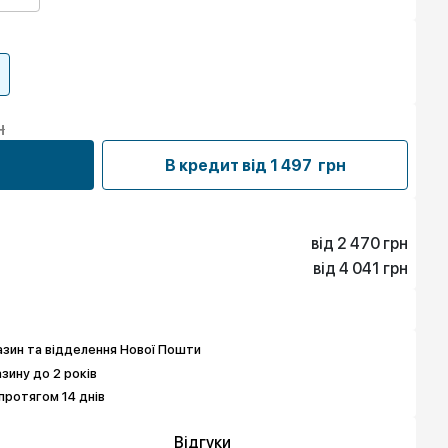
н
В кредит від
1 497 грн
від 2 470 грн
від 4 041 грн
2 470 грн
6 062 грн
4 041 грн
7 858 грн
7 858 грн
9 654 грн
зин та відделення Нової Пошти
азину до 2 років
протягом 14 днів
Відгуки