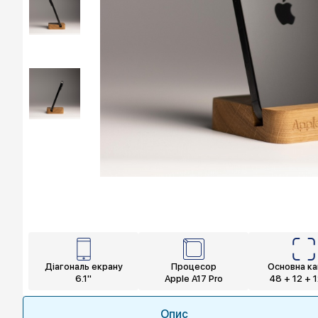
Діагональ екрану
Процесор
Основна к
6.1"
Apple A17 Pro
48 + 12 + 
Опис