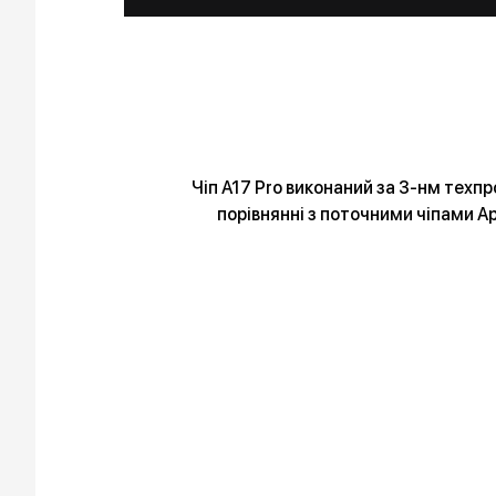
Чіп A17 Pro виконаний за 3-нм техпр
порівнянні з поточними чіпами A