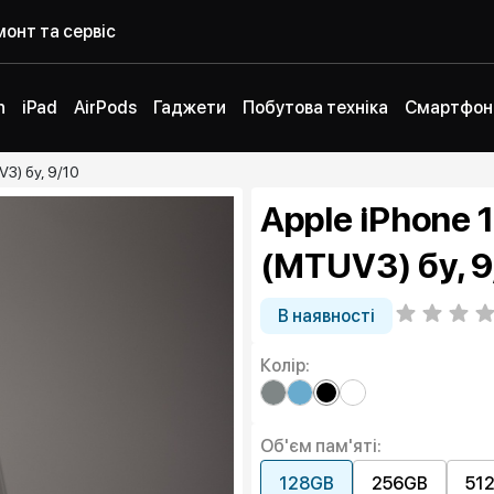
онт та сервіс
h
iPad
AirPods
Гаджети
Побутова техніка
Смартфон
V3) бу, 9/10
Apple iPhone 
(MTUV3) бу, 9
В наявності
Колір:
Об'єм пам'яті:
128GB
256GB
51