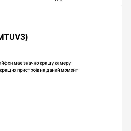
 (MTUV3)
й айфон має значно кращу камеру,
йкращих пристроїв на даний момент.