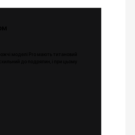
ом
орожчі моделі Pro мають титановий
 схильний до подряпин, і при цьому