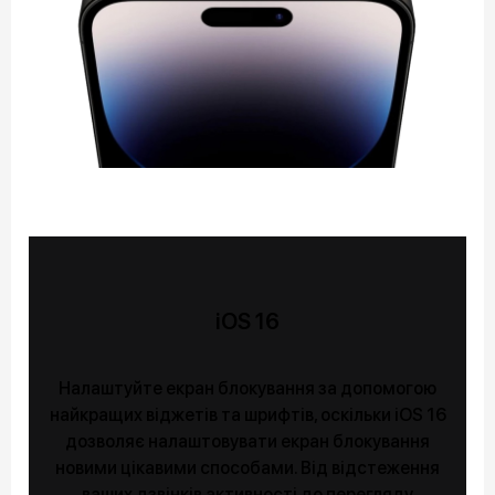
iOS 16
Налаштуйте екран блокування за допомогою
найкращих віджетів та шрифтів, оскільки iOS 16
дозволяє налаштовувати екран блокування
новими цікавими способами. Від відстеження
ваших дзвінків активності до перегляду