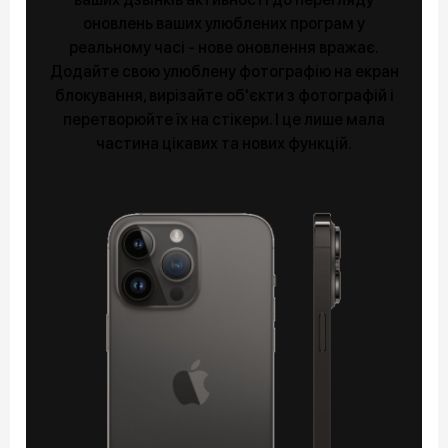
оновлень ваших улюблених програм у
реальному часі - нове оновлення вражає.
Додайте свою улюблену фотографію на екран
блокування, вирізайте об'єкти з фотографій і
перетворюйте їх на стікери. І це лише мала
частина цікавих та нових функцій.