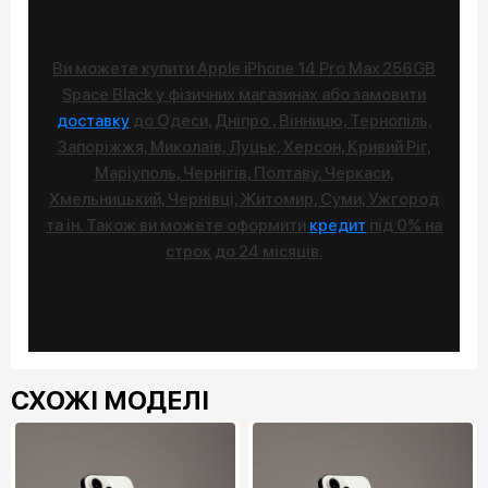
Ви можете купити Apple iPhone 14 Pro Max 256GB
Space Black у фізичних магазинах або замовити
доставку
до Одеси, Дніпро , Вінницю, Тернопіль,
Запоріжжя, Миколаїв, Луцьк, Херсон, Кривий Ріг,
Маріуполь, Чернігів, Полтаву, Черкаси,
Хмельницький, Чернівці, Житомир, Суми, Ужгород
та ін. Також ви можете оформити
кредит
під 0% на
строк до 24 місяців.
СХОЖІ МОДЕЛІ