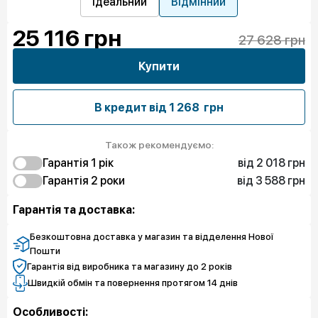
Ідеальний
Відмінний
25 116
грн
27 628 грн
Купити
В кредит від
1 268 грн
Також рекомендуємо:
від 2 018 грн
Гарантія 1 рiк
від 3 588 грн
2 018 грн
Гарантія 2 роки
Захист від браку
4 709 грн
3 588 грн
Захист екрану
Захист від браку
Гарантія та доставка:
7 400 грн
6 279 грн
Чистий спокій
Захист екрану
8 970 грн
Чистий спокій
Безкоштовна доставка у магазин та відделення Нової
Пошти
Гарантія від виробника та магазину до 2 років
Швидкій обмін та повернення протягом 14 днів
Особливості: