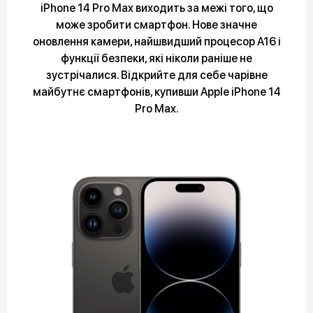
iPhone 14 Pro Max виходить за межі того, що
може зробити смартфон. Нове значне
оновлення камери, найшвидший процесор A16 і
функції безпеки, які ніколи раніше не
зустрічалися. Відкрийте для себе чарівне
майбутнє смартфонів, купивши Apple iPhone 14
Pro Max.