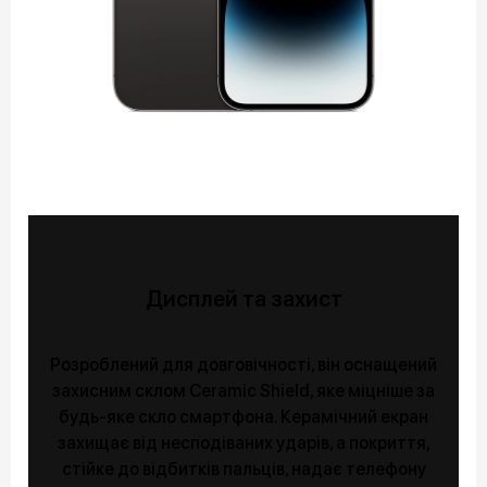
Дисплей та захист
Розроблений для довговічності, він оснащений
захисним склом Ceramic Shield, яке міцніше за
будь-яке скло смартфона. Керамічний екран
захищає від несподіваних ударів, а покриття,
стійке до відбитків пальців, надає телефону