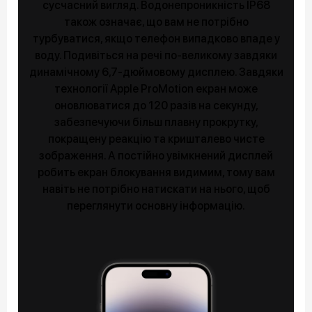
сусчасний вигляд. Водонепроникність IP68
також означає, що вам не потрібно
турбуватися, якщо телефон випадково впаде у
воду. Подивіться на речі по-великому завдяки
динамічному 6,7-дюймовому дисплею. Завдяки
технології Apple ProMotion екран може
оновлюватися до 120 разів на секунду,
забезпечуючи більш плавну прокрутку,
покращену реакцію та кришталево чисте
зображення. А постійно увімкнений дисплей
робить екран блокування видимим, тому вам
навіть не потрібно натискати на нього, щоб
переглянути основну інформацію.