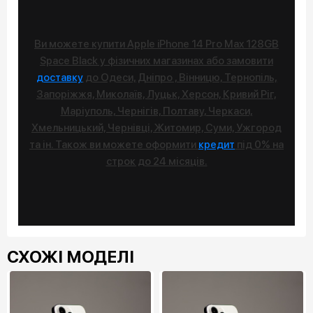
Ви можете купити Apple iPhone 14 Pro Max 128GB
Space Black у фізичних магазинах або замовити
доставку
до Одеси, Дніпро , Вінницю, Тернопіль,
Запоріжжя, Миколаїв, Луцьк, Херсон, Кривий Ріг,
Маріуполь, Чернігів, Полтаву, Черкаси,
Хмельницький, Чернівці, Житомир, Суми, Ужгород
та ін. Також ви можете оформити
кредит
під 0% на
строк до 24 місяців.
СХОЖІ МОДЕЛІ