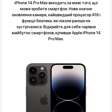
iPhone 14 Pro Max виходить за межі того, що
може зробити смартфон. Нове значне
оновлення камери, найшвидший процесор A16 і
функції безпеки, які ніколи раніше не
зустрічалися. Відкрийте для себе чарівне
майбутнє смартфонів, купивши Apple iPhone 14
Pro Max.