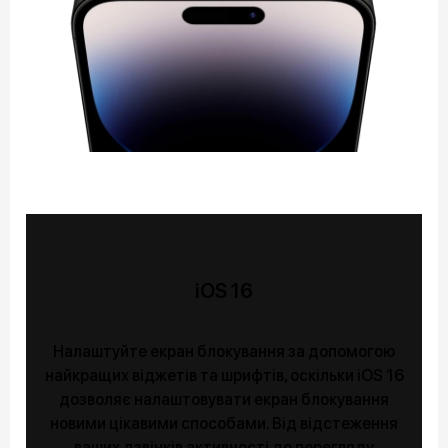
iOS 16
Налаштуйте екран блокування за допомогою
найкращих віджетів та шрифтів, оскільки iOS 16
дозволяє налаштовувати екран блокування
новими цікавими способами. Від відстеження
ваших дзвінків активності до перегляду