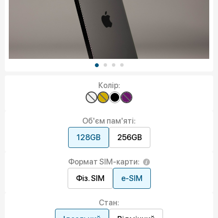
Колір:
Об'єм пам'яті:
128GB
256GB
Формат SIM-карти:
Фіз. SIM
e-SIM
Стан: