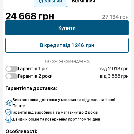
Ідеальний
Відмінний
24 668
грн
27 134 грн
Купити
В кредит від
1 246 грн
Також рекомендуємо:
від 2 018 грн
Гарантія 1 рiк
від 3 588 грн
2 018 грн
Гарантія 2 роки
Захист від браку
4 709 грн
3 588 грн
Захист екрану
Захист від браку
Гарантія та доставка:
7 400 грн
6 279 грн
Чистий спокій
Захист екрану
8 970 грн
Чистий спокій
Безкоштовна доставка у магазин та відделення Нової
Пошти
Гарантія від виробника та магазину до 2 років
Швидкій обмін та повернення протягом 14 днів
Особливості: