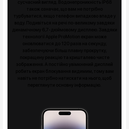
сусчасний вигляд. Водонепроникність IP68
також означає, що вам не потрібно
турбуватися, якщо телефон випадково впаде у
воду. Подивіться на речі по-великому завдяки
динамічному 6,7-дюймовому дисплею. Завдяки
технології Apple ProMotion екран може
оновлюватися до 120 разів на секунду,
забезпечуючи більш плавну прокрутку,
покращену реакцію та кришталево чисте
зображення. А постійно увімкнений дисплей
робить екран блокування видимим, тому вам
навіть не потрібно натискати на нього, щоб
переглянути основну інформацію.