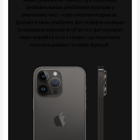
оновлень ваших улюблених програм у
реальному часі - нове оновлення вражає.
Додайте свою улюблену фотографію на екран
блокування, вирізайте об'єкти з фотографій і
перетворюйте їх на стікери. І це лише мала
частина цікавих та нових функцій.