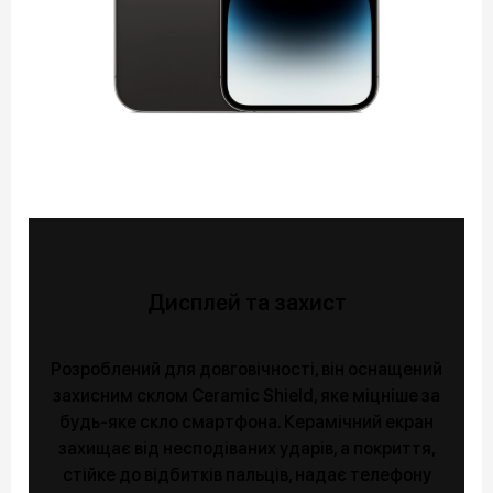
Дисплей та захист
Розроблений для довговічності, він оснащений
захисним склом Ceramic Shield, яке міцніше за
будь-яке скло смартфона. Керамічний екран
захищає від несподіваних ударів, а покриття,
стійке до відбитків пальців, надає телефону