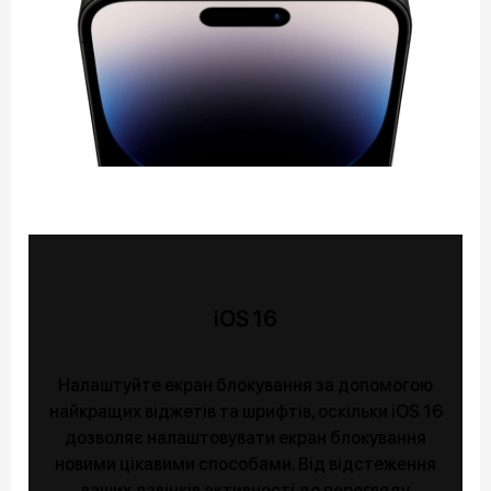
iOS 16
Налаштуйте екран блокування за допомогою
найкращих віджетів та шрифтів, оскільки iOS 16
дозволяє налаштовувати екран блокування
новими цікавими способами. Від відстеження
ваших дзвінків активності до перегляду