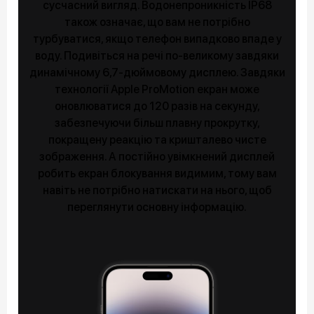
сусчасний вигляд. Водонепроникність IP68
також означає, що вам не потрібно
турбуватися, якщо телефон випадково впаде у
воду. Подивіться на речі по-великому завдяки
динамічному 6,7-дюймовому дисплею. Завдяки
технології Apple ProMotion екран може
оновлюватися до 120 разів на секунду,
забезпечуючи більш плавну прокрутку,
покращену реакцію та кришталево чисте
зображення. А постійно увімкнений дисплей
робить екран блокування видимим, тому вам
навіть не потрібно натискати на нього, щоб
переглянути основну інформацію.