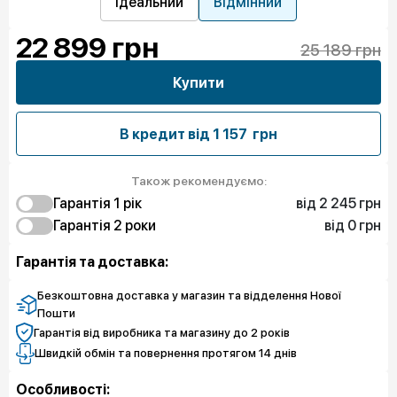
Ідеальний
Відмінний
22 899
грн
25 189 грн
Купити
В кредит від
1 157 грн
Також рекомендуємо:
від 2 245 грн
Гарантія 1 рiк
2 245 грн
від 0 грн
Гарантія 2 роки
Захист від браку
0 грн
4 939 грн
Захист екрану
Гарантія та доставка:
3 817 грн
Захист від браку
7 633 грн
Чистий спокій
6 511 грн
Захист екрану
Безкоштовна доставка у магазин та відделення Нової
9 205 грн
Чистий спокій
Пошти
Гарантія від виробника та магазину до 2 років
Швидкій обмін та повернення протягом 14 днів
Особливості: