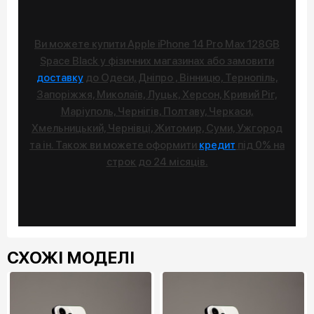
Ви можете купити Apple iPhone 14 Pro Max 128GB
Space Black у фізичних магазинах або замовити
доставку
до Одеси, Дніпро , Вінницю, Тернопіль,
Запоріжжя, Миколаїв, Луцьк, Херсон, Кривий Ріг,
Маріуполь, Чернігів, Полтаву, Черкаси,
Хмельницький, Чернівці, Житомир, Суми, Ужгород
та ін. Також ви можете оформити
кредит
під 0% на
строк до 24 місяців.
СХОЖІ МОДЕЛІ