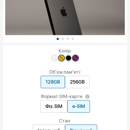
Колір:
Об'єм пам'яті:
128GB
256GB
Формат SIM-карти:
Фіз. SIM
e-SIM
Стан: