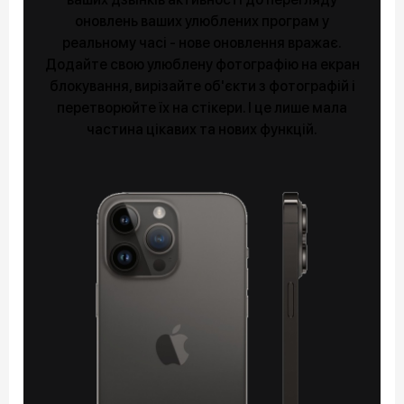
оновлень ваших улюблених програм у
реальному часі - нове оновлення вражає.
Додайте свою улюблену фотографію на екран
блокування, вирізайте об'єкти з фотографій і
перетворюйте їх на стікери. І це лише мала
частина цікавих та нових функцій.