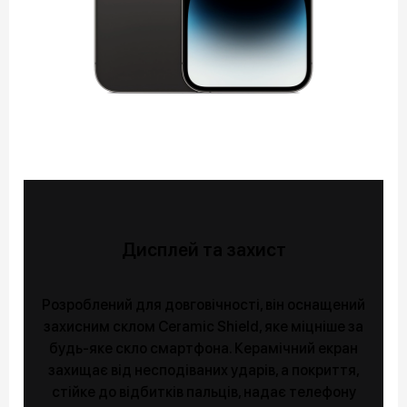
Дисплей та захист
Розроблений для довговічності, він оснащений
захисним склом Ceramic Shield, яке міцніше за
будь-яке скло смартфона. Керамічний екран
захищає від несподіваних ударів, а покриття,
стійке до відбитків пальців, надає телефону