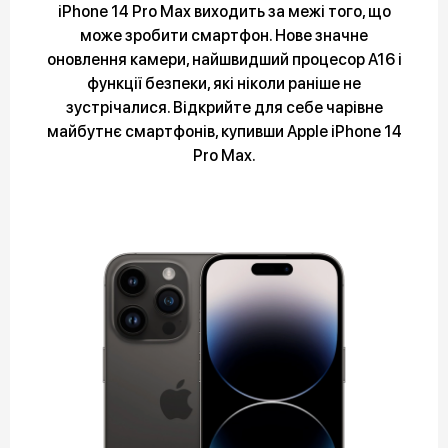
iPhone 14 Pro Max виходить за межі того, що
може зробити смартфон. Нове значне
оновлення камери, найшвидший процесор A16 і
функції безпеки, які ніколи раніше не
зустрічалися. Відкрийте для себе чарівне
майбутнє смартфонів, купивши Apple iPhone 14
Pro Max.