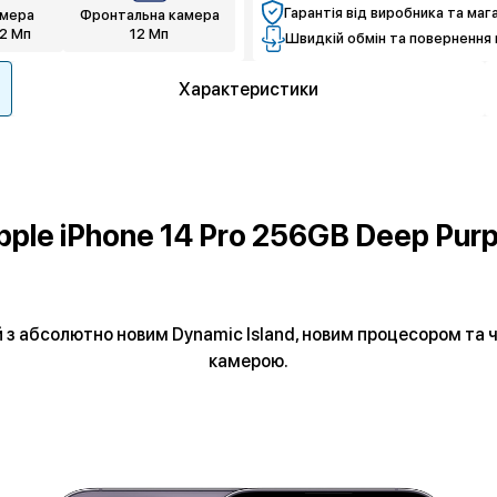
Гарантія від виробника та маг
амера
Фронтальна камера
12 Мп
12 Мп
Швидкій обмін та повернення 
Характеристики
pple iPhone 14 Pro 256GB Deep Purp
й з абсолютно новим Dynamic Island, новим процесором т
камерою.