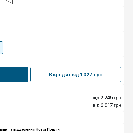
н
В кредит від
1 327 грн
від 2 245 грн
від 3 817 грн
2 245 грн
4 266 грн
3 817 грн
5 837 грн
5 613 грн
7 858 грн
зин та відделення Нової Пошти