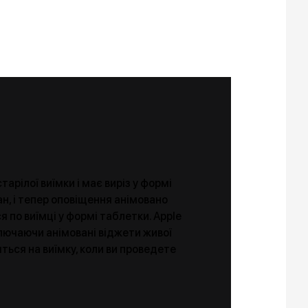
арілої виїмки і має виріз у формі
н, і тепер оповіщення анімовано
по виїмці у формі таблетки. Apple
ключаючи анімовані віджети живої
яться на виїмку, коли ви проведете