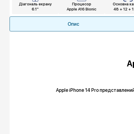
Діагональ екрану
Процесор
Основна к
6.1"
Apple A16 Bionic
48 + 12 + 
Опис
A
Apple iPhone 14 Pro представлени