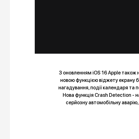
З оновленням iOS 16 Apple також н
новою функцією віджету екрану б
нагадування, події календаря та п
Нова функція Crash Detection - 
серйозну автомобільну аварію,