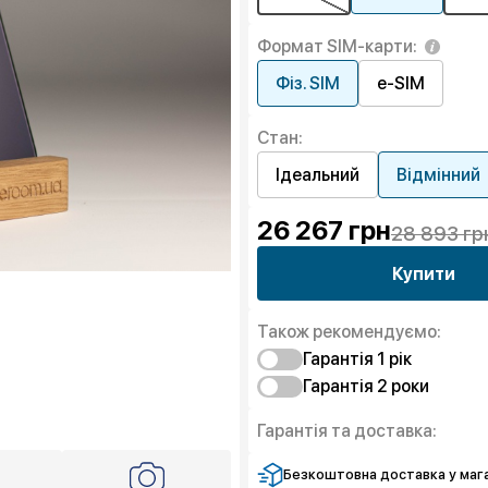
Формат SIM-карти:
Фіз. SIM
e-SIM
Стан:
Ідеальний
Відмінний
26 267
грн
28 893 гр
Купити
Також рекомендуємо:
Гарантія 1 рiк
Гарантія 2 роки
Захист від браку
Захист екрану
Захист від браку
Гарантія та доставка:
Чистий спокій
Захист екрану
Чистий спокій
Безкоштовна доставка у мага