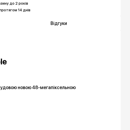
азину до 2 років
протягом 14 днів
Відгуки
le
а чудовою новою 48-мегапіксельною