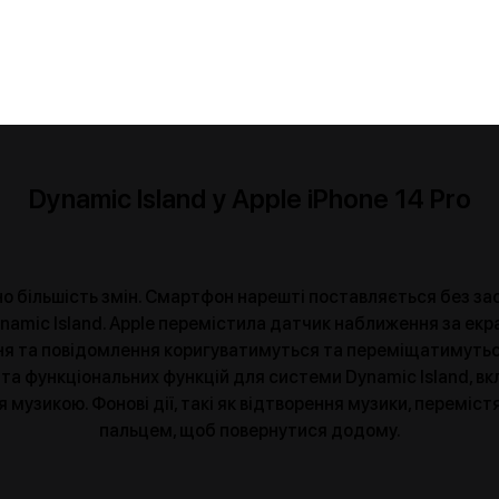
Dynamic Island у Apple iPhone 14 Pro
о більшість змін. Смартфон нарешті поставляється без заст
ynamic Island. Apple перемістила датчик наближення за екра
ня та повідомлення коригуватимуться та переміщатимуться 
та функціональних функцій для системи Dynamic Island, в
музикою. Фонові дії, такі як відтворення музики, переміст
пальцем, щоб повернутися додому.