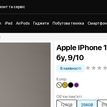
онт та сервіс
h
iPad
AirPods
Гаджети
Побутова техніка
Смартфон
0
Apple iPhone 
бу, 9/10
В наявності
Колір:
Об'єм пам'яті:
128GB
256GB
51