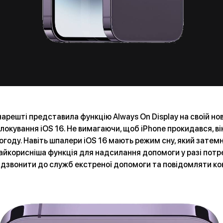
арешті представила функцію Always On Display на своїй новій
локування iOS 16. Не вимагаючи, щоб iPhone прокидався, ві
огоду. Навіть шпалери iOS 16 мають режим сну, який затемн
найкорисніша функція для надсилання допомоги у разі потр
 дзвонити до служб екстреної допомоги та повідомляти ко