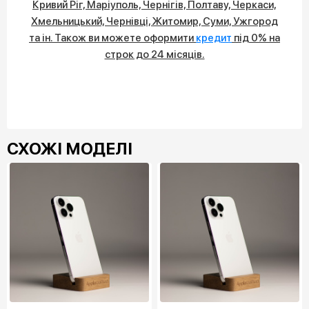
Кривий Ріг, Маріуполь, Чернігів, Полтаву, Черкаси,
Хмельницький, Чернівці, Житомир, Суми, Ужгород
та ін. Також ви можете оформити
кредит
під 0% на
строк до 24 місяців.
СХОЖІ МОДЕЛІ