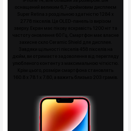
iPhone 14, але більший за розміром. Він
оснащений великим 6,7-дюймовим дисплеєм
Super Retina з роздільною здатністю 1284 x
2778 пікселів. Це OLED-панель із вирізом
зверху. Екран має пікову яскравість 1200 ніт та
частоту оновлення 60 Гц. Смартфон має власне
захисне скло Ceramic Shield для дисплея.
Завдяки щільності пікселів 458 пікселів на
дюйм, ви отримаєте задоволення від перегляду
улюбленого контенту з максимальною чіткістю.
Крім цього, розміри смартфона становлять
160.8 x 78.1 x 7.80, а важить близько 203 грамів.