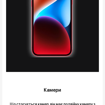
Камери
Що стосується камер, він має подвійну камеру з