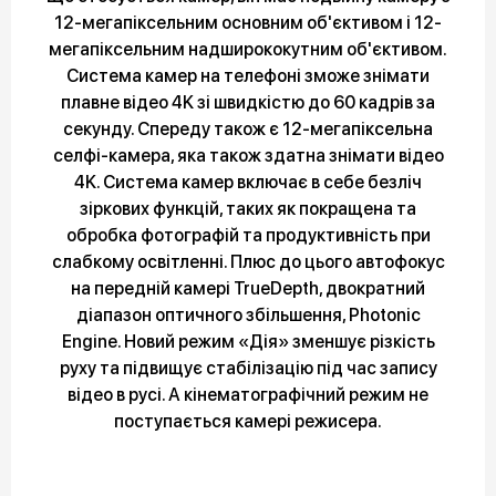
12-мегапіксельним основним об'єктивом і 12-
мегапіксельним надширококутним об'єктивом.
Система камер на телефоні зможе знімати
плавне відео 4K зі швидкістю до 60 кадрів за
секунду. Спереду також є 12-мегапіксельна
селфі-камера, яка також здатна знімати відео
4K. Система камер включає в себе безліч
зіркових функцій, таких як покращена та
обробка фотографій та продуктивність при
слабкому освітленні. Плюс до цього автофокус
на передній камері TrueDepth, двократний
діапазон оптичного збільшення, Photonic
Engine. Новий режим «Дія» зменшує різкість
руху та підвищує стабілізацію під час запису
відео в русі. А кінематографічний режим не
поступається камері режисера.