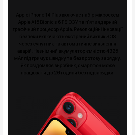
Apple iPhone 14 Plus включає набір мікросхем
Apple A15 Bionic з 6 ГБ ОЗУ та п'ятиядерний
графічний процесор Apple. Революційні інновації
безпеки включають екстрений виклик SOS
через супутник та автоматичне виявлення
аварій. Незнімний акумулятор ємністю 4325
мАг підтримує швидку та бездротову зарядку.
Як повідомляє виробник, смартфон може
працювати до 26 години без підзарядки.