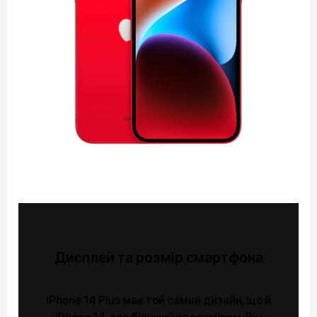
Дисплей та розмір смартфона
iPhone 14 Plus має той самий дизайн, що й