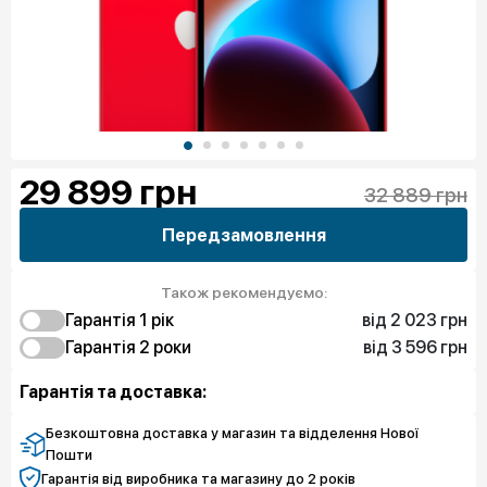
29 899
грн
32 889 грн
Передзамовлення
Також рекомендуємо:
від 2 023 грн
Гарантія 1 рiк
від 3 596 грн
2 023 грн
Гарантія 2 роки
Захист від браку
4 046 грн
3 596 грн
Захист екрану
Захист від браку
Гарантія та доставка:
5 394 грн
5 619 грн
Чистий спокій
Захист екрану
6 967 грн
Чистий спокій
Безкоштовна доставка у магазин та відделення Нової
Пошти
Гарантія від виробника та магазину до 2 років