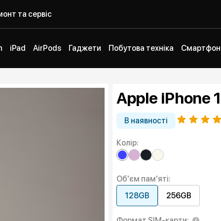
онт та сервіс
h
iPad
AirPods
Гаджети
Побутова техніка
Смартфон
Apple iPhone 1
В наявності
Колір:
Об'єм пам'яті:
128GB
256GB
Формат SIM-карти: