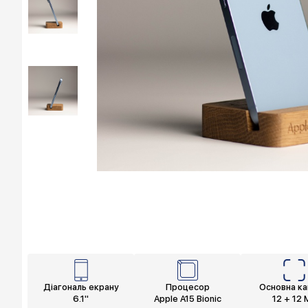
Діагональ екрану
Процесор
Основна к
6.1"
Apple A15 Bionic
12 + 12 