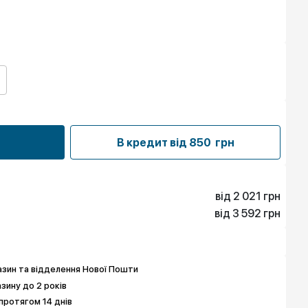
В кредит від
850 грн
від 2 021 грн
від 3 592 грн
2 021 грн
3 592 грн
3 817 грн
4 939 грн
5 388 грн
6 286 грн
зин та відделення Нової Пошти
азину до 2 років
протягом 14 днів