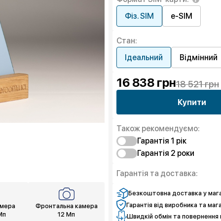
Фіз. SIM
e-SIM
Стан:
Ідеальний
Відмінний
16 838
грн
18 521 грн
Купити
Також рекомендуємо:
Гарантія 1 рiк
Гарантія 2 роки
Захист від браку
Захист екрану
Захист від браку
Гарантія та доставка:
Чистий спокій
Захист екрану
Чистий спокій
Безкоштовна доставка у мага
Гарантія від виробника та маг
амера
Фронтальна камера
Мп
12 Мп
Швидкій обмін та повернення 