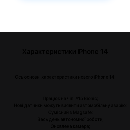
Характеристики iPhone 14
Ось основні характеристики нового iPhone 14:
Працює на чіпі A15 Bionic;
Нові датчики можуть виявити автомобільну аварію;
Сумісний з Magsafe;
Весь день автономної роботи;
Оновлена камера;