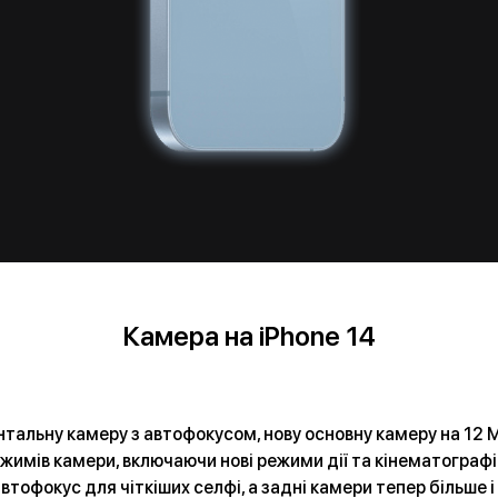
Камера на iPhone 14
нтальну камеру з автофокусом, нову основну камеру на 12 
жимів камери, включаючи нові режими дії та кінематограф
офокус для чіткіших селфі, а задні камери тепер більше і