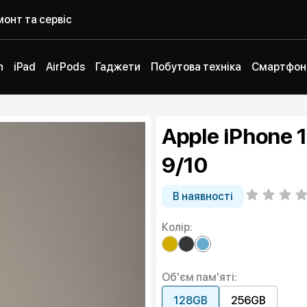
онт та сервіс
h
iPad
AirPods
Гаджети
Побутова техніка
Смартфон
Apple iPhone 1
9/10
В наявності
Колір:
Об'єм пам'яті:
128GB
256GB