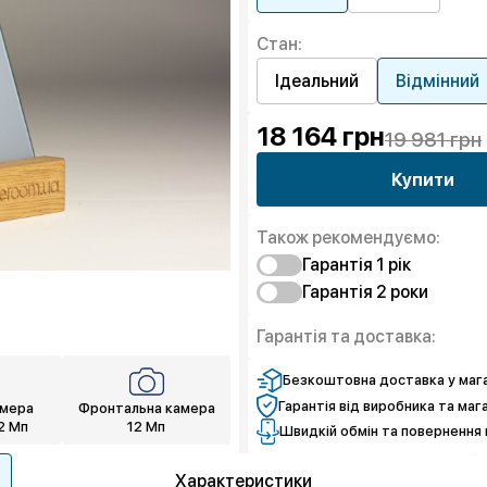
Стан:
Ідеальний
Відмінний
18 164
грн
19 981 грн
Купити
Також рекомендуємо:
Гарантія 1 рiк
Гарантія 2 роки
Захист від браку
Захист екрану
Захист від браку
Гарантія та доставка:
Чистий спокій
Захист екрану
Чистий спокій
Безкоштовна доставка у мага
Гарантія від виробника та маг
амера
Фронтальна камера
12 Мп
12 Мп
Швидкій обмін та повернення 
Характеристики