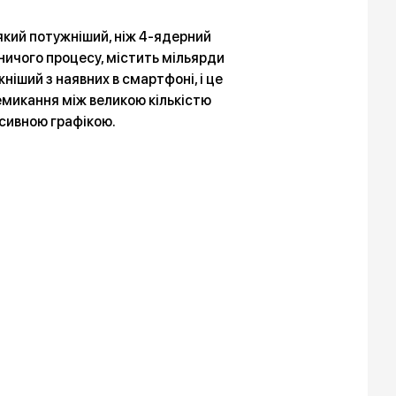
який потужніший, ніж 4-ядерний
ничого процесу, містить мільярди
ніший з наявних в смартфоні, і це
емикання між великою кількістю
нсивною графікою.