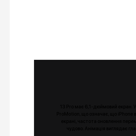
13 Pro має 6,1-дюймовий екран. 
ProMotion, що означає, що iPhone 
екрані, частота оновлення переми
чудово. Анімація виглядає глад