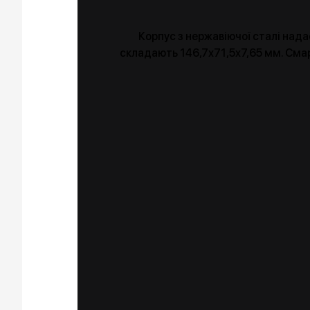
Корпус з нержавіючої сталі нада
складають 146,7х71,5х7,65 мм. Смарт