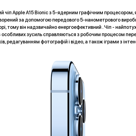
й чіп Apple A15 Bionic з 5-ядерним графічним процесором, 
 створений за допомогою передового 5-нанометрового вироб
рі, тому він надзвичайно енергоефективний . Чіп - найпотуж
ез особливих зусиль справляються з робочим процесом пер
ів, редагуванням фотографій і відео, а також іграми з інте