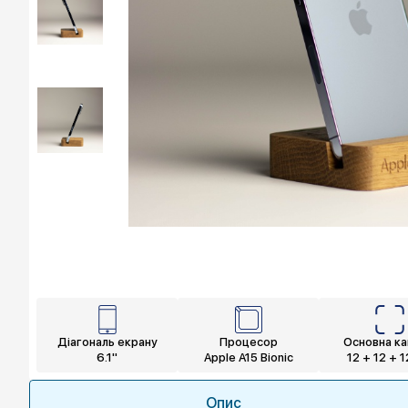
Діагональ екрану
Процесор
Основна к
6.1"
Apple A15 Bionic
12 + 12 + 
Опис