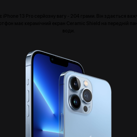
є iPhone 13 Pro серйозну вагу - 204 грами. Він здається ва
фон має керамічний екран Ceramic Shield на передній панел
води.