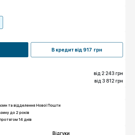
В кредит від
917 грн
від 2 243 грн
від 3 812 грн
2 243 грн
3 588 грн
3 812 грн
4 485 грн
5 158 грн
6 055 грн
зин та відделення Нової Пошти
азину до 2 років
протягом 14 днів
Відгуки