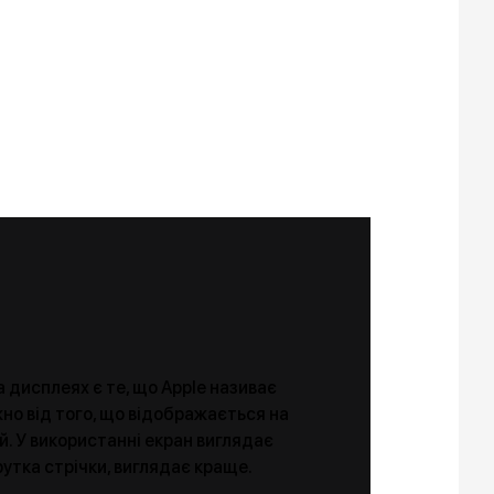
 дисплеях є те, що Apple називає
жно від того, що відображається на
ий. У використанні екран виглядає
крутка стрічки, виглядає краще.