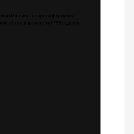
жчим і міцним. Габарити флагмана
і та ступінь захисту IP68 від пилу і