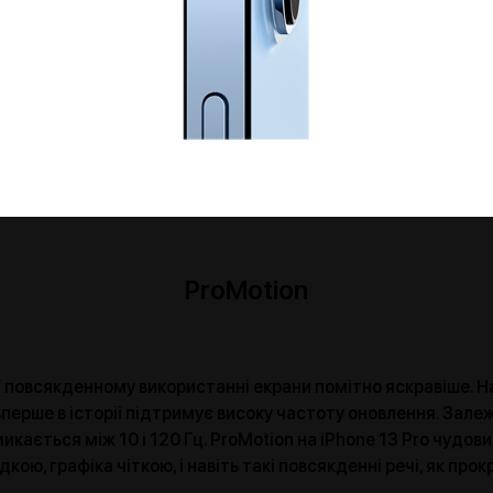
ProMotion
У повсякденному використанні екрани помітно яскравіше. На
вперше в історії підтримує високу частоту оновлення. Зале
кається між 10 і 120 Гц. ProMotion на iPhone 13 Pro чудов
кою, графіка чіткою, і навіть такі повсякденні речі, як про