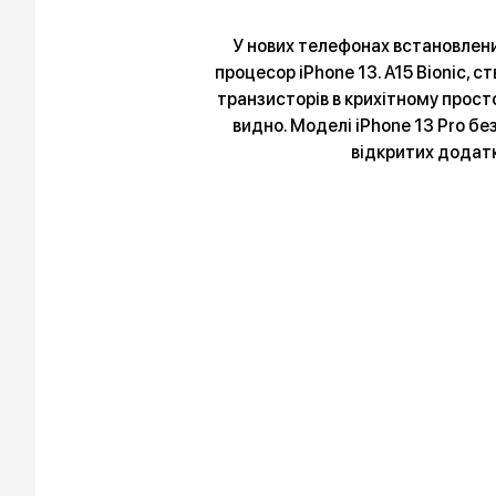
У нових телефонах встановлени
процесор iPhone 13. A15 Bionic,
транзисторів в крихітному просто
видно. Моделі iPhone 13 Pro б
відкритих додатк