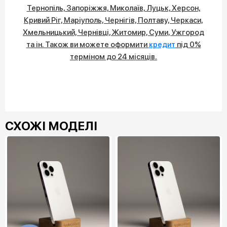
Тернопіль, Запоріжжя, Миколаїв, Луцьк, Херсон,
Кривий Ріг, Маріуполь, Чернігів, Полтаву, Черкаси,
Хмельницький, Чернівці, Житомир, Суми, Ужгород
та ін. Також ви можете оформити
кредит
під 0%
терміном до 24 місяців.
СХОЖІ МОДЕЛІ