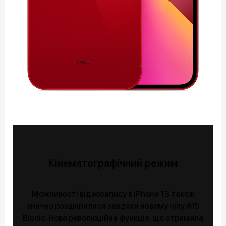
Кінематографічний режим
Можливості відеозапису в iPhone 13 також
значно розширилися завдяки новому чіпу A15
Bionic. Нова революційна функція, що отримала