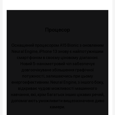
Процесор
Оснащений процесором A15 Bionic з оновленим
Neural Engine, iPhone 13 знову є найпотужнішим
смартфоном в своєму ціновому діапазоні.
Новий 5-нанометровий чіп забезпечує
довгоочікуване збільшення графічної
потужності, залишаючись при цьому
енергоефективним. Neural Engine, з іншого боку,
відкриває чудові можливості машинного
навчання, які, крім багатьох інших цікавих речей,
допомагають уможливити вищезазначене диво
камери.