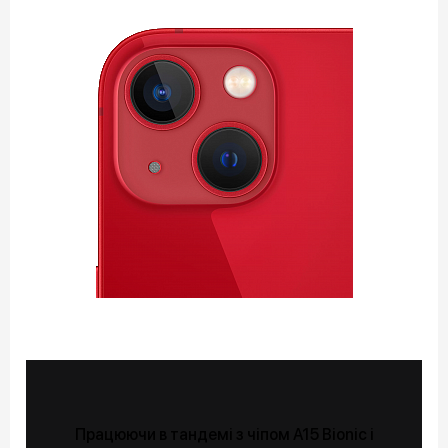
Працюючи в тандемі з чіпом A15 Bionic і