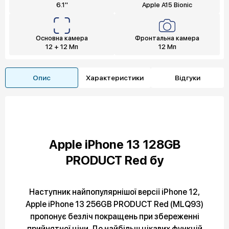
6.1"
Apple A15 Bionic
Основна камера
Фронтальна камера
12 + 12 Мп
12 Мп
Опис
Характеристики
Відгуки
Apple iPhone 13 128GB
PRODUCT Red бу
Наступник найпопулярнішої версії iPhone 12,
Apple iPhone 13 256GB PRODUCT Red (MLQ93)
пропонує безліч покращень при збереженні
прийнятної ціни. До найбільш цікавих функцій