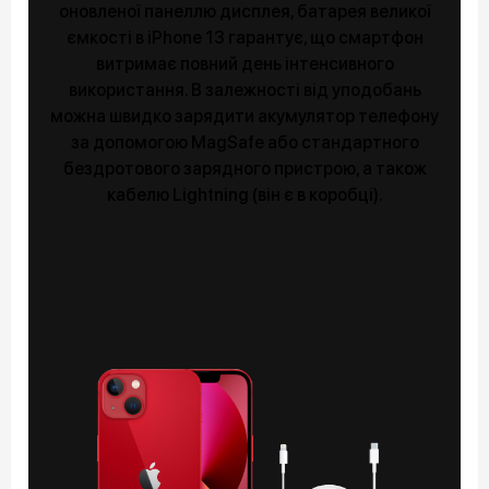
оновленої панеллю дисплея, батарея великої
ємкості в iPhone 13 гарантує, що смартфон
витримає повний день інтенсивного
використання. В залежності від уподобань
можна швидко зарядити акумулятор телефону
за допомогою MagSafe або стандартного
бездротового зарядного пристрою, а також
кабелю Lightning (він є в коробці).