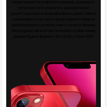
назву кінематографічного режиму, дозволить
легко змістити акценти у відеороликах і
досягти результатів професійного рівня. Навіть
є можливість настроїти фокусування і ефекти
глибини різкості в кліпах навіть після їх зйомки.
Весь відзнятий контент в кінематографічному
режимі буде в форматі 4K з Dolby Vision HDR.