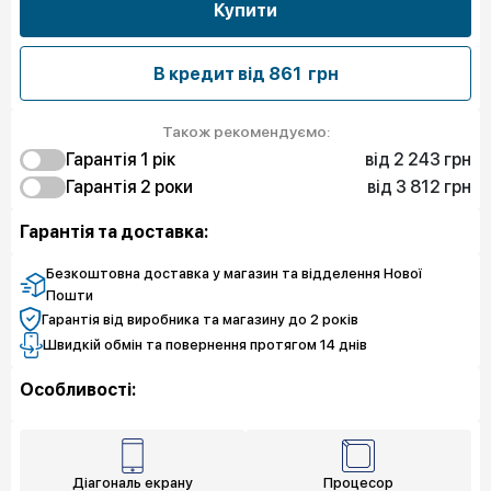
Купити
В кредит від
861 грн
Також рекомендуємо:
від 2 243 грн
Гарантія 1 рiк
від 3 812 грн
2 243 грн
Гарантія 2 роки
Захист від браку
3 588 грн
3 812 грн
Захист екрану
Захист від браку
Гарантія та доставка:
4 485 грн
5 158 грн
Чистий спокій
Захист екрану
6 055 грн
Чистий спокій
Безкоштовна доставка у магазин та відделення Нової
Пошти
Гарантія від виробника та магазину до 2 років
Швидкій обмін та повернення протягом 14 днів
Особливості:
Діагональ екрану
Процесор