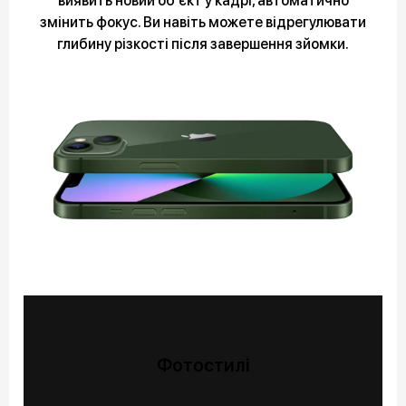
виявить новий об'єкт у кадрі, автоматично
змінить фокус. Ви навіть можете відрегулювати
глибину різкості після завершення зйомки.
Фотостилі