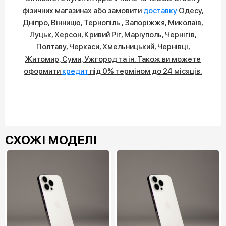
фізичних магазинах або замовити
доставку
Одесу,
Дніпро, Вінницю, Тернопіль , Запоріжжя, Миколаїв,
Луцьк, Херсон, Кривий Ріг, Маріуполь, Чернігів,
Полтаву, Черкаси, Хмельницький, Чернівці,
Житомир, Суми, Ужгород та ін. Також ви можете
оформити
кредит
під 0% терміном до 24 місяців.
СХОЖІ МОДЕЛІ