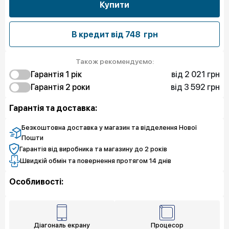
Купити
В кредит від
748 грн
Також рекомендуємо:
від 2 021 грн
Гарантія 1 рiк
від 3 592 грн
2 021 грн
Гарантія 2 роки
Захист від браку
3 592 грн
3 592 грн
Захист екрану
Захист від браку
Гарантія та доставка:
4 490 грн
5 164 грн
Чистий спокій
Захист екрану
6 062 грн
Чистий спокій
Безкоштовна доставка у магазин та відделення Нової
Пошти
Гарантія від виробника та магазину до 2 років
Швидкій обмін та повернення протягом 14 днів
Особливості:
Діагональ екрану
Процесор