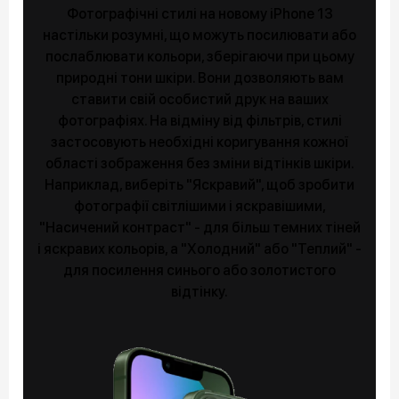
Фотографічні стилі на новому iPhone 13
настільки розумні, що можуть посилювати або
послаблювати кольори, зберігаючи при цьому
природні тони шкіри. Вони дозволяють вам
ставити свій особистий друк на ваших
фотографіях. На відміну від фільтрів, стилі
застосовують необхідні коригування кожної
області зображення без зміни відтінків шкіри.
Наприклад, виберіть "Яскравий", щоб зробити
фотографії світлішими і яскравішими,
"Насичений контраст" - для більш темних тіней
і яскравих кольорів, а "Холодний" або "Теплий" -
для посилення синього або золотистого
відтінку.