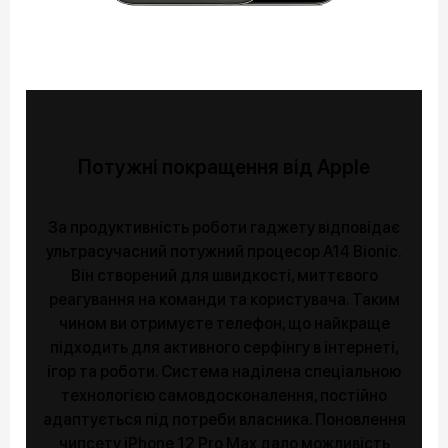
Потужні покращення від Apple
За продуктивність роботи гаджету відповідає
ультрасучасний потужний процесор A14 Bionic.
Він створений для швидкості, миттєвого
реагування на команди та користувача. Таким
чином ви отримуєте телефон, що найкраще
підходить для активного серфінгу в інтернеті,
ігор та роботи. Система наділена спеціальною
технологією самовдосконалення, постійно
адаптується під потреби власника. Поновлення
чипсету iPhone 12 Pro Max дало можливість