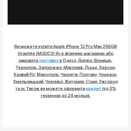
Ви можете купити Apple iPhone 12 Pro Max 256GB
Graphite (MGDC3) бу в фізичних магазинах або
замовити
доставку
в Одесу, Дніпро, Вінницю,
Тернопіль, Запоріжжя, Миколаїв, Луцьк, Херсон,
Кривий Ріг, Маріуполь, Чернігів, Полтаву, Черкаси,
Хмельницький, Чернівці, Житомир, Суми, Ужгород
та ін. Також ви можете оформити
кредит
під 0%
терміном до 24 місяців.