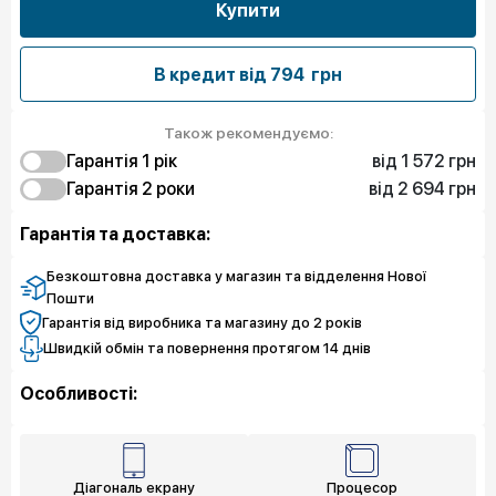
Купити
В кредит від
794 грн
Також рекомендуємо:
від 1 572 грн
Гарантія 1 рiк
від 2 694 грн
1 572 грн
Гарантія 2 роки
Захист від браку
2 694 грн
3 143 грн
Захист екрану
Захист від браку
Гарантія та доставка:
4 041 грн
4 715 грн
Чистий спокій
Захист екрану
5 613 грн
Чистий спокій
Безкоштовна доставка у магазин та відделення Нової
Пошти
Гарантія від виробника та магазину до 2 років
Швидкій обмін та повернення протягом 14 днів
Особливості:
Діагональ екрану
Процесор