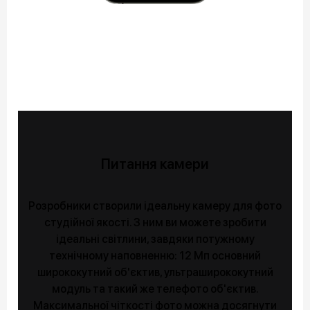
Питання камери
Розробники створили ідеальну камеру для фото
студійної якості. З ним ви можете зробити
ідеальні світлини, завдяки потужному
технічному наповненню: 12 Мп основний
ширококутний об'єктив, ультраширококутний
модуль та такий же телефото об'єктив.
Максимальної чіткості фото можна досягнути