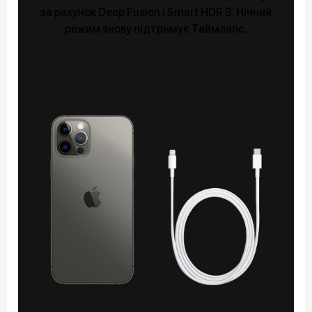
за рахунок Deep Fusion і Smart HDR 3. Нічний
режим знову підтримує Таймлапс.