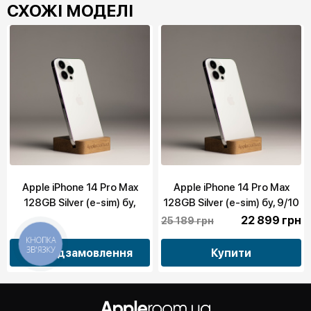
СХОЖІ МОДЕЛІ
Apple iPhone 14 Pro Max
Apple iPhone 14 Pro Max
128GB Silver (e-sim) бу,
128GB Silver (e-sim) бу, 9/10
10/10
22 899 грн
25 189 грн
КНОПКА
ЗВ'ЯЗКУ
Передзамовлення
Купити