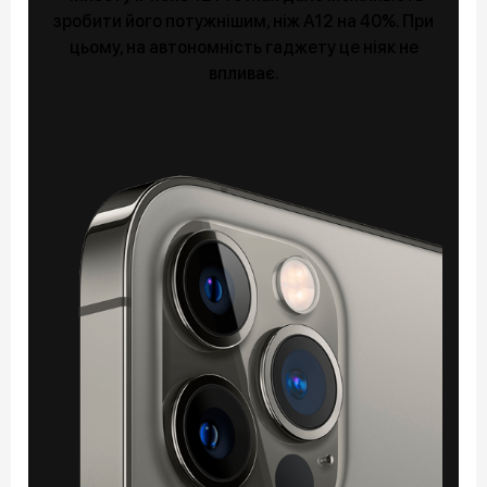
зробити його потужнішим, ніж А12 на 40%. При
цьому, на автономність гаджету це ніяк не
впливає.