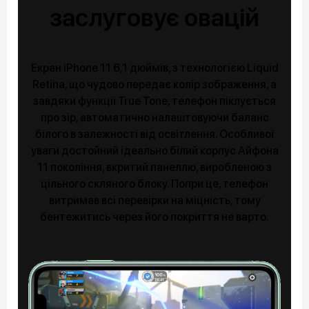
заслуговує овацій
Екран iPhone 11 6,1 дюймів, з технологією Liquid
Retina, що чудово передає колір зображення, а
завдяки функції True Tone, телефон піклується
про зір, автоматично налаштовуючи баланс
білого в залежності від освітлення. Особливої
уваги достойний ідеально білий корпус Айфона
11 покоління, вкритий панеллю, виробленою з
цільного скляного блоку. Попри це, телефон
витримав всі перевірки на міцність, тому
бентежитись через його покриття не варто.