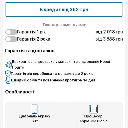
В кредит від
362 грн
Також рекомендуємо:
від 2 018 грн
Гарантія 1 рiк
від 3 588 грн
2 018 грн
Гарантія 2 роки
Захист від браку
3 588 грн
2 915 грн
Захист екрану
Захист від браку
Гарантія та доставка:
3 364 грн
4 037 грн
Чистий спокій
Захист екрану
4 934 грн
Чистий спокій
Безкоштовна доставка у магазин та відделення Нової
Пошти
Гарантія від виробника та магазину до 2 років
Швидкій обмін та повернення протягом 14 днів
Особливості:
Діагональ екрану
Процесор
6.1"
Apple A13 Bionic