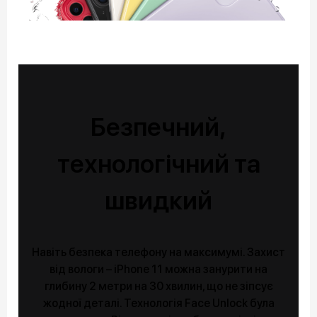
Безпечний,
технологічний та
швидкий
Навіть безпека телефону на максимумі. Захист
від вологи – iPhone 11 можна занурити на
глибину 2 метри на 30 хвилин, що не зіпсує
жодної деталі. Технологія Face Unlock була