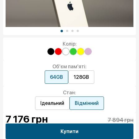
Колір:
Об'єм пам'яті:
64GB
128GB
Стан:
Ідеальний
Відмінний
7 176
грн
7 894 грн
Купити