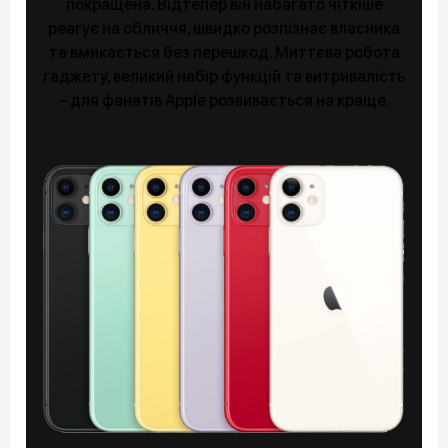
покращена. Відтепер він набагато чіткіше
реагує на обличчя, швидко розпізнає власника
та вмикається без перешкод. Миттєва робота
гаджету, великий набір функцій та витривалість
– для фанатів Apple розвивається на краще.