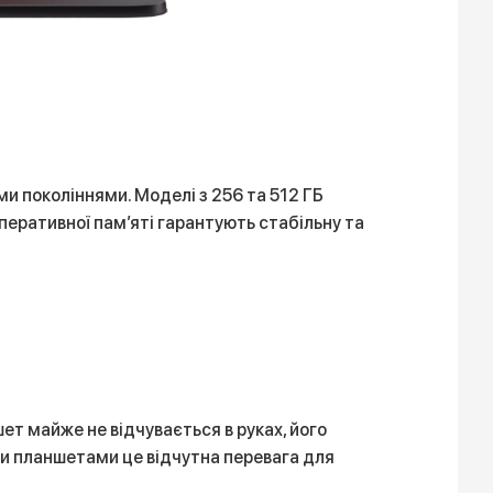
ми поколіннями. Моделі з 256 та 512 ГБ
оперативної пам’яті гарантують стабільну та
шет майже не відчувається в руках, його
ми планшетами це відчутна перевага для