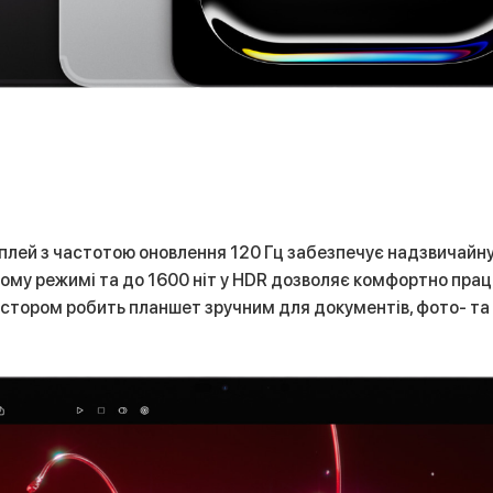
лей з частотою оновлення 120 Гц забезпечує надзвичайну п
ному режимі та до 1600 ніт у HDR дозволяє комфортно прац
тором робить планшет зручним для документів, фото- та 