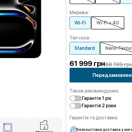
Мережа:
Wi-Fi
Wi-Fi + 4G
Тип скла:
Standard
Nano-Textu
61 999
грн
68 199 гр
Передзамовлен
Також рекомендуємо:
Гарантія 1 рiк
Гарантія 2 роки
Захист від браку
Захист екрана
Захист від браку
Гарантія та доставка:
Захист екрана
Безкоштовна доставка у мага