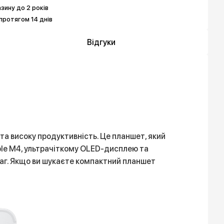
азину до 2 років
протягом 14 днів
Відгуки
 та високу продуктивність. Це планшет, який
ple M4, ультрачіткому OLED-дисплею та
ваг. Якщо ви шукаєте компактний планшет