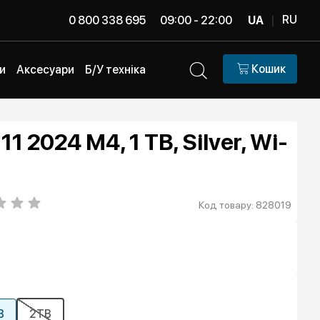
RU
0 800 338 695
09:00 - 22:00
UA
|
Кошик
и
Аксесуари
Б/У техніка
11 2024 M4, 1 TB, Silver, Wi-
Код товару: 828019
B
2TB