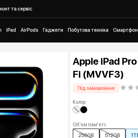
онт та сервіс
h
iPad
AirPods
Гаджети
Побутова техніка
Смартфон
Apple iPad Pro 
Fi (MVVF3)
Під замовлення
Колір:
Об'єм пам'яті:
256GB
512GB
1T