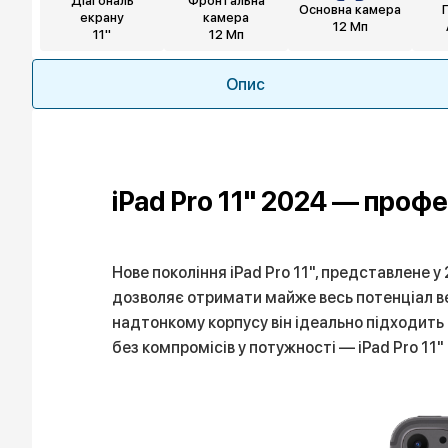
Діагональ
Фронтальна
Основна камера
екрану
камера
12 Мп
11"
12 Мп
Опис
iPad Pro 11" 2024 — проф
Нове покоління iPad Pro 11", представлене у
дозволяє отримати майже весь потенціал ве
надтонкому корпусу він ідеально підходить
без компромісів у потужності — iPad Pro 11"