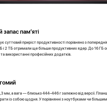
й запас памʼяті
ує суттєвий приріст продуктивності порівняно з попередні
ТБ і 2 ТБ отримали ще більше продуктивних ядер. До 16 ГБ 
 та використанні професійних додатків.
агомий
3 мм, а вага — близько 444–446 г залежно від версії. План
рати із собою щодня. У порівнянні з ноутбуками чи більши