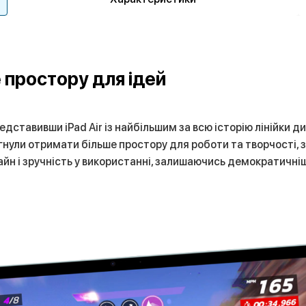
е простору для ідей
едставивши iPad Air із найбільшим за всю історію лінійки д
гнули отримати більше простору для роботи та творчості, збе
йн і зручність у використанні, залишаючись демократичні