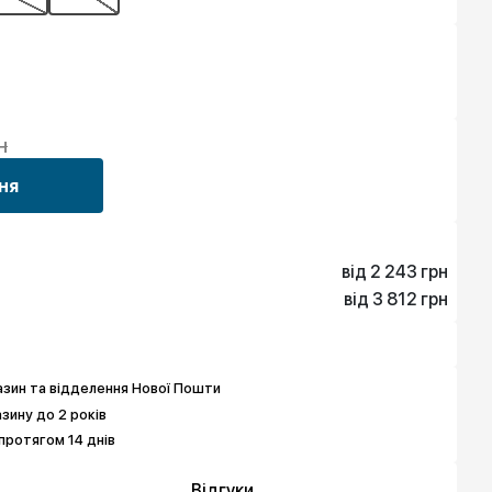
н
ня
від 2 243 грн
від 3 812 грн
2 243 грн
4 037 грн
3 812 грн
6 503 грн
зин та відделення Нової Пошти
азину до 2 років
протягом 14 днів
Відгуки