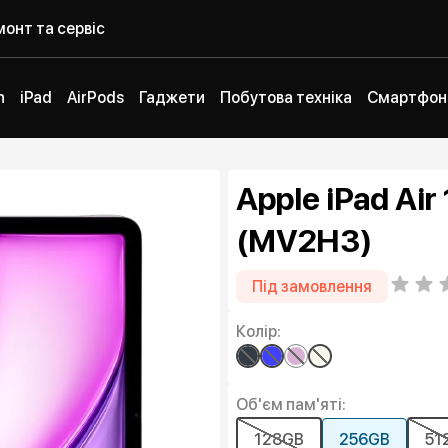
онт та сервіс
h
iPad
AirPods
Гаджети
Побутова техніка
Смартфон
Apple iPad Air
(MV2H3)
Під замовлення
Колір:
Об'єм пам'яті:
128GB
256GB
51