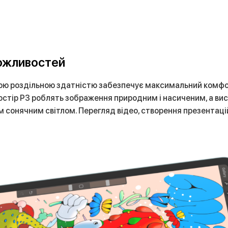
ожливостей
ою роздільною здатністю забезпечує максимальний комфор
ростір P3 роблять зображення природним і насиченим, а ви
 сонячним світлом. Перегляд відео, створення презентац