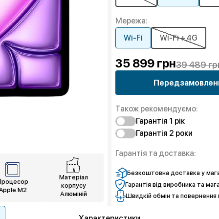
Мережа:
Wi-Fi
Wi-Fi + 4G
35 899
грн
39 489 гр
Передзамовлен
Також рекомендуємо:
Гарантія 1 рiк
Гарантія 2 роки
Захист від браку
Захист екрана
Захист від браку
Гарантія та доставка:
Захист екрана
Безкоштовна доставка у мага
Матеріал
Процесор
Гарантія від виробника та маг
корпусу
Apple M2
Алюміній
Швидкій обмін та повернення 
Характеристики