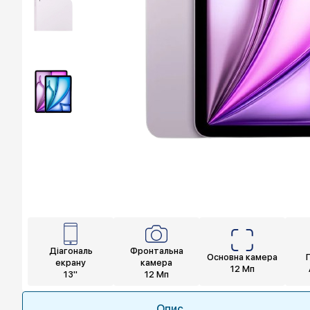
Діагональ
Фронтальна
Основна камера
екрану
камера
12 Мп
13"
12 Мп
Опис