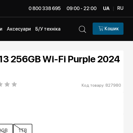
RU
0 800 338 695
09:00 - 22:00
UA
|
Кошик
и
Аксесуари
Б/У техніка
 13 256GB Wi-Fi Purple 2024
Код товару: 827980
2GB
1TB