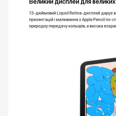
Великий дисплей для великих
13-дюймовий Liquid Retina-дисплей дарує від
презентацій і малювання з Apple Pencil по-
природну передачу кольорів, а висока яскр