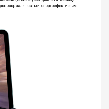
с процесор залишається енергоефективним,