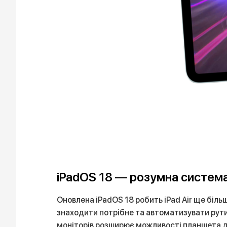
iPadOS 18 — розумна система
Оновлена iPadOS 18 робить iPad Air ще біл
знаходити потрібне та автоматизувати рутин
моніторів розширює можливості планшета до