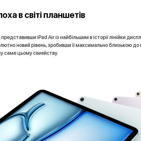
поха в світі планшетів
 представивши iPad Air із найбільшим в історії лінійки дис
олютно новий рівень, зробивши її максимально близькою до
ну саме цьому сімейству.