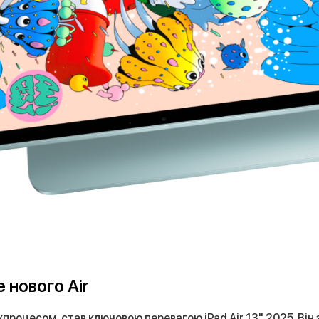
 нового Air
хпроцесом, став ключовою перевагою iPad Air 13" 2025. Він