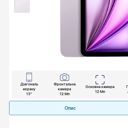
Діагональ
Фронтальна
Основна камера
екрану
камера
12 Мп
13"
12 Мп
Опис