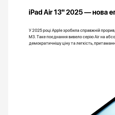
iPad Air 13" 2025 — нова е
У 2025 році Apple зробила справжній прорив,
M3. Таке поєднання вивело серію Air на абс
демократичнішу ціну та легкість, притаман