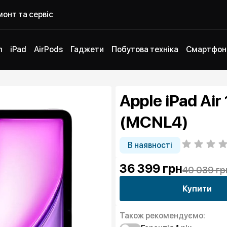
онт та сервіс
h
iPad
AirPods
Гаджети
Побутова техніка
Смартфон
Apple iPad Air
(MCNL4)
В наявності
36 399
грн
40 039 гр
Купити
Також рекомендуємо: