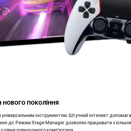
 нового покоління
ьш універсальним інструментом. Штучний інтелект допомаг
ні дії. Режим Stage Manager дозволяє працювати з кільком
 рівня повноцінного комп’ютера.