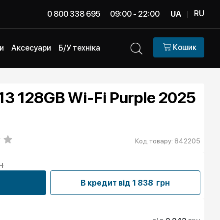
RU
0 800 338 695
09:00 - 22:00
UA
|
Кошик
и
Аксесуари
Б/У техніка
 13 128GB Wi-Fi Purple 2025
Код товару: 842205
н
В кредит від
1 838 грн