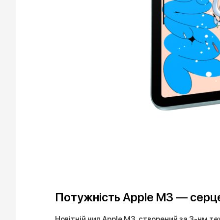
Потужність Apple M3 — серце
Новітній чип Apple M3, створений за 3-нм те