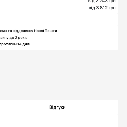
від 2 243 грн
від 3 812 грн
2 243 грн
4 037 грн
3 812 грн
6 503 грн
зин та відделення Нової Пошти
азину до 2 років
протягом 14 днів
Відгуки