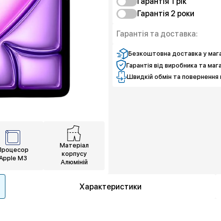
Гарантія 1 рiк
Гарантія 2 роки
Захист від браку
Захист екрана
Захист від браку
Гарантія та доставка:
Захист екрана
Безкоштовна доставка у мага
Гарантія від виробника та маг
Швидкій обмін та повернення 
Матеріал
Процесор
корпусу
Apple M3
Алюміній
Характеристики