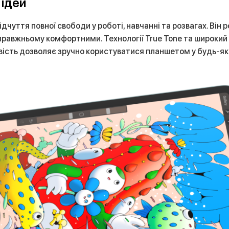
 ідей
чуття повної свободи у роботі, навчанні та розвагах. Він 
справжньому комфортними. Технології True Tone та широкий
авість дозволяє зручно користуватися планшетом у будь-як