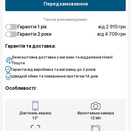
Передзамовлення
Також рекомендуємо:
від 2 915 грн
Гарантія 1 рiк
від 4 709 грн
2 915 грн
Гарантія 2 роки
Захист від браку
4 709 грн
5 606 грн
Захист екрана
Захист від браку
Гарантія та доставка:
8 746 грн
Захист екрана
Безкоштовна доставка у магазин та відделення Нової
Пошти
Гарантія від виробника та магазину до 2 років
Швидкій обмін та повернення протягом 14 днів
Особливості:
Діагональ екрану
Фронтальна камера
13"
12 Мп