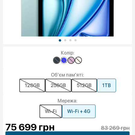
Колір:
Об'єм пам'яті:
128GB
256GB
512GB
1TB
Мережа:
Wi-Fi
Wi-Fi + 4G
75 699
грн
83 269 грн