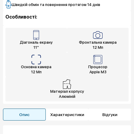
Швидкій обмін та повернення протягом 14 днів
Особливості:
Діагональ екрану
Фронтальна камера
11"
12 Мп
Основна камера
Процесор
12 Мп
Apple M3
Матеріал корпусу
Алюміній
Опис
Характеристики
Відгуки