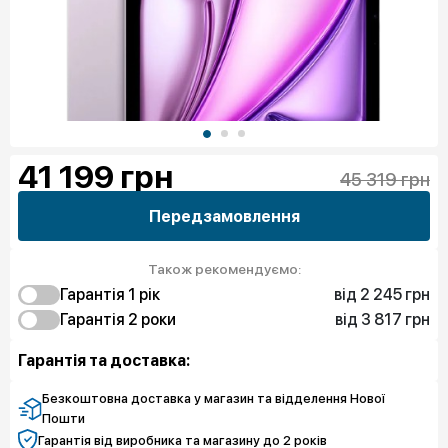
41 199
грн
45 319 грн
Передзамовлення
Також рекомендуємо:
від 2 245 грн
Гарантія 1 рiк
від 3 817 грн
2 245 грн
Гарантія 2 роки
Захист від браку
4 041 грн
3 817 грн
Захист екрана
Захист від браку
Гарантія та доставка:
6 511 грн
Захист екрана
Безкоштовна доставка у магазин та відделення Нової
Пошти
Гарантія від виробника та магазину до 2 років