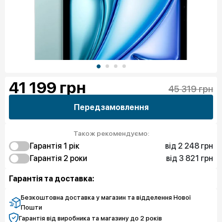
41 199
грн
45 319 грн
Передзамовлення
Також рекомендуємо:
від 2 248 грн
Гарантія 1 рiк
від 3 821 грн
2 248 грн
Гарантія 2 роки
Захист від браку
4 046 грн
3 821 грн
Захист екрана
Захист від браку
Гарантія та доставка:
6 518 грн
Захист екрана
Безкоштовна доставка у магазин та відделення Нової
Пошти
Гарантія від виробника та магазину до 2 років