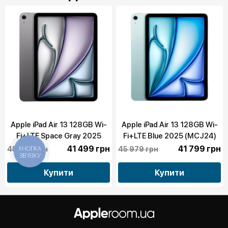
Apple iPad Air 13 128GB Wi-
Apple iPad Air 13 128GB Wi-
Fi+LTE Space Gray 2025
Fi+LTE Blue 2025 (MCJ24)
(MCJ14)
41 499 грн
41 799 грн
45 649 грн
45 979 грн
КНОПКА
ЗВ'ЯЗКУ
Купити
Купити