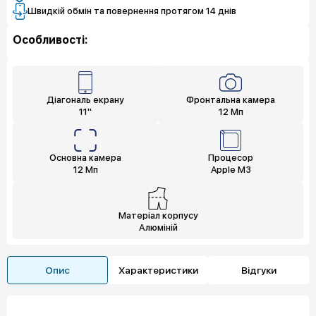
Швидкій обмін та повернення протягом 14 днів
Особливості:
Діагональ екрану
Фронтальна камера
11"
12 Мп
Основна камера
Процесор
12 Мп
Apple M3
Матеріал корпусу
Алюміній
Опис
Характеристики
Відгуки