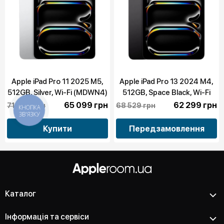
Apple iPad Pro 11 2025 M5,
Apple iPad Pro 13 2024 M4,
512GB, Silver, Wi-Fi (MDWN4)
512GB, Space Black, Wi-Fi
(MVX43)
65 099 грн
62 299 грн
71 609 грн
68 529 грн
КНОПКА
ЗВ'ЯЗКУ
Купити
Передзамовлення
Каталог
Інформація та сервіси