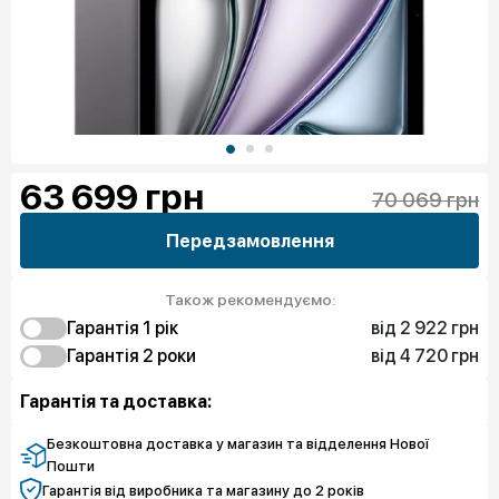
63 699
грн
70 069 грн
Передзамовлення
Також рекомендуємо:
від 2 922 грн
Гарантія 1 рiк
від 4 720 грн
2 922 грн
Гарантія 2 роки
Захист від браку
4 720 грн
5 619 грн
Захист екрана
Захист від браку
Гарантія та доставка:
8 765 грн
Захист екрана
Безкоштовна доставка у магазин та відделення Нової
Пошти
Гарантія від виробника та магазину до 2 років