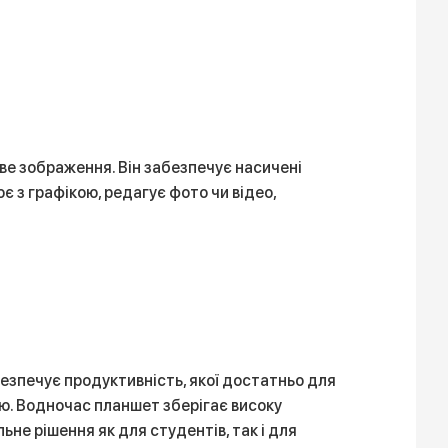
аве зображення. Він забезпечує насичені
є з графікою, редагує фото чи відео,
безпечує продуктивність, якої достатньо для
ою. Водночас планшет зберігає високу
не рішення як для студентів, так і для