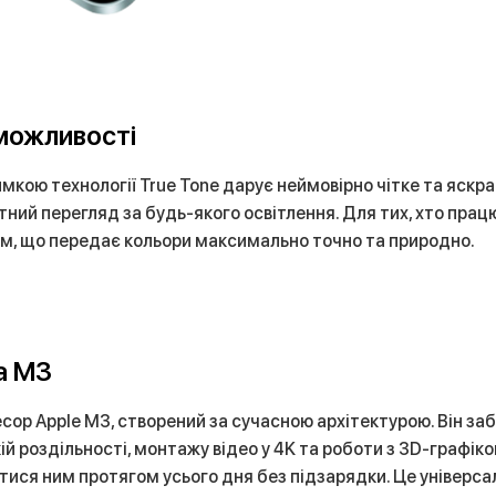
 можливості
мкою технології True Tone дарує неймовірно чітке та яскр
тний перегляд за будь-якого освітлення. Для тих, хто працю
ом, що передає кольори максимально точно та природно.
а M3
цесор Apple M3, створений за сучасною архітектурою. Він за
ій роздільності, монтажу відео у 4K та роботи з 3D-графік
ся ним протягом усього дня без підзарядки. Це універсаль