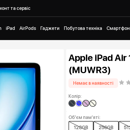
онт та сервіс
h
iPad
AirPods
Гаджети
Побутова техніка
Смартфон
Apple iPad Air
(MUWR3)
Немає в наявності
Колір:
Об'єм пам'яті:
128GB
256GB
51