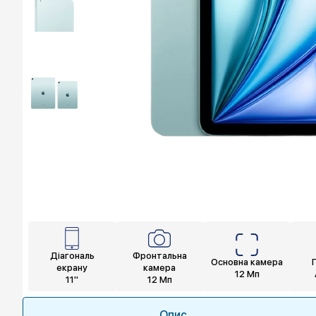
Діагональ
Фронтальна
Основна камера
екрану
камера
12 Мп
11"
12 Мп
Опис