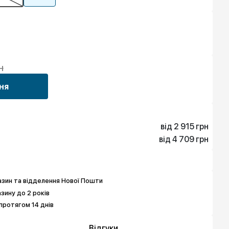
н
ня
від 2 915 грн
від 4 709 грн
2 915 грн
4 709 грн
5 606 грн
8 746 грн
зин та відделення Нової Пошти
азину до 2 років
протягом 14 днів
Відгуки