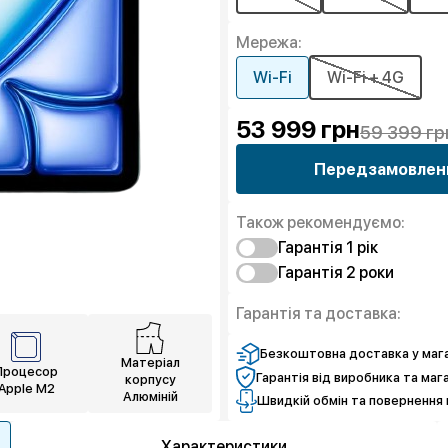
Мережа:
Wi-Fi
Wi-Fi + 4G
53 999
грн
59 399 гр
Передзамовлен
Також рекомендуємо:
Гарантія 1 рiк
Гарантія 2 роки
Захист від браку
Захист екрана
Захист від браку
Гарантія та доставка:
Захист екрана
Безкоштовна доставка у мага
Матеріал
Процесор
Гарантія від виробника та маг
корпусу
Apple M2
Алюміній
Швидкій обмін та повернення 
Характеристики