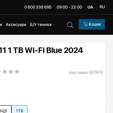
RU
0 800 338 695
09:00 - 22:00
UA
|
Кошик
и
Аксесуари
Б/У техніка
 11 1 TB Wi-Fi Blue 2024
Код товару: 827970
2GB
1TB