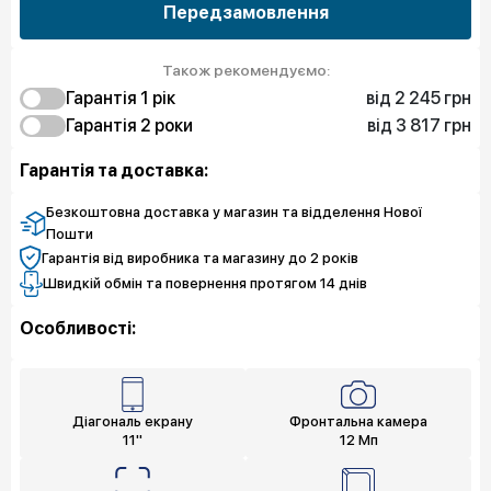
Передзамовлення
Також рекомендуємо:
від 2 245 грн
Гарантія 1 рiк
від 3 817 грн
2 245 грн
Гарантія 2 роки
Захист від браку
4 041 грн
3 817 грн
Захист екрана
Захист від браку
Гарантія та доставка:
6 511 грн
Захист екрана
Безкоштовна доставка у магазин та відделення Нової
Пошти
Гарантія від виробника та магазину до 2 років
Швидкій обмін та повернення протягом 14 днів
Особливості:
Діагональ екрану
Фронтальна камера
11"
12 Мп