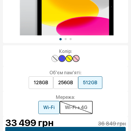
Колір:
Об'єм пам'яті:
128GB
256GB
512GB
Мережа:
Wi-Fi
Wi-Fi + 4G
33 499
грн
36 849 грн