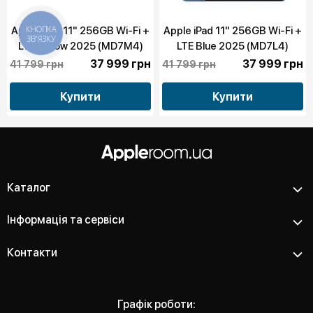
Apple iPad 11" 256GB Wi-Fi +
Apple iPad 11" 256GB Wi-Fi +
КНОПКА
ЗВ'ЯЗКУ
LTE Yellow 2025 (MD7M4)
LTE Blue 2025 (MD7L4)
37 999 грн
37 999 грн
41 799 грн
41 799 грн
Купити
Купити
Каталог
Інформація та сервіси
Контакти
Графік роботи: