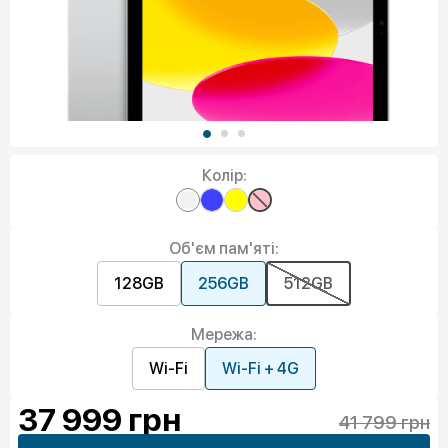
Колір:
Об'єм пам'яті:
128GB
256GB
512GB
Мережа:
Wi-Fi
Wi-Fi + 4G
37 999
грн
41 799 грн