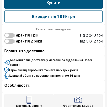
Купити
В кредит від
1 919 грн
Також рекомендуємо:
від 2 243 грн
Гарантія 1 рiк
від 3 812 грн
2 243 грн
Гарантія 2 роки
Захист від браку
4 037 грн
3 812 грн
Захист екрана
Захист від браку
Гарантія та доставка:
6 503 грн
Захист екрана
Безкоштовна доставка у магазин та відделення Нової
Пошти
Гарантія від виробника та магазину до 2 років
Швидкій обмін та повернення протягом 14 днів
Особливості:
Діагональ екрану
Фронтальна камера