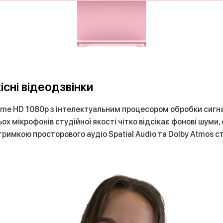
існі відеодзвінки
e HD 1080p з інтелектуальним процесором обробки сигналу
ьох мікрофонів студійної якості чітко відсікає фонові шуми
тримкою просторового аудіо Spatial Audio та Dolby Atmos с