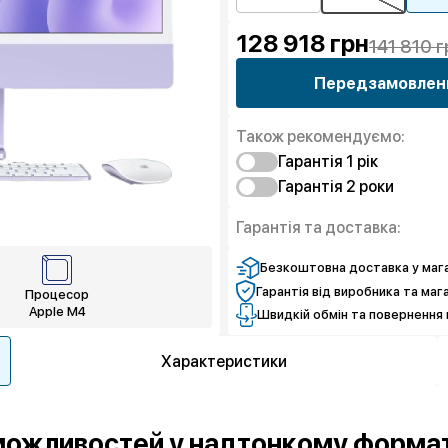
128 918
грн
141 810 г
Передзамовлен
Також рекомендуємо:
Гарантія 1 рiк
Гарантія 2 роки
Захист від браку
Захист від браку
Гарантія та доставка:
Безкоштовна доставка у мага
Гарантія від виробника та маг
Процесор
Apple M4
Швидкій обмін та повернення 
Характеристики
 можливостей у надтонкому формат