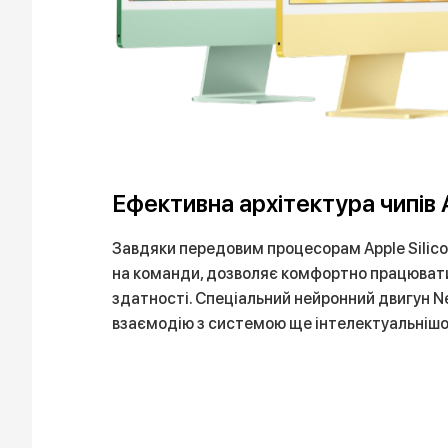
Ефективна архітектура чипів A
Завдяки передовим процесорам Apple Silico
на команди, дозволяє комфортно працювати 
здатності. Спеціальний нейронний двигун Ne
взаємодію з системою ще інтелектуальніш