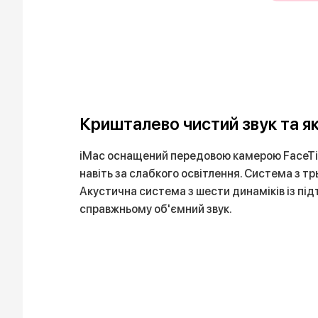
Кришталево чистий звук та як
iMac оснащений передовою камерою FaceTim
навіть за слабкого освітлення. Система з тр
Акустична система з шести динаміків із під
справжньому об'ємний звук.