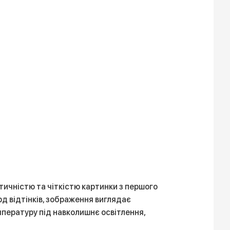
тичністю та чіткістю картинки з першого
д відтінків, зображення виглядає
пературу під навколишнє освітлення,