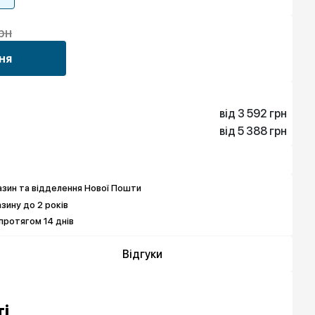
рн
ня
від 3 592 грн
від 5 388 грн
3 592 грн
5 388 грн
зин та відделення Нової Пошти
азину до 2 років
протягом 14 днів
Відгуки
і