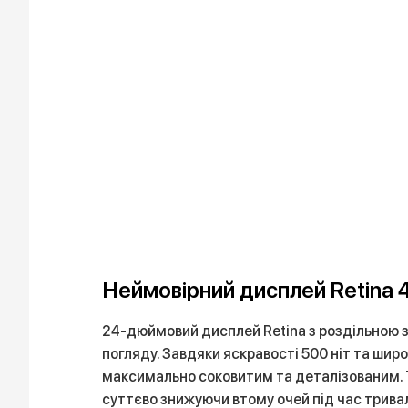
Неймовірний дисплей Retina 
24-дюймовий дисплей Retina з роздільною зд
погляду. Завдяки яскравості 500 ніт та шир
максимально соковитим та деталізованим. Т
суттєво знижуючи втому очей під час тривал