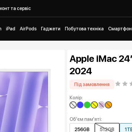
онт та сервіс
h
iPad
AirPods
Гаджети
Побутова техніка
Смартфон
Apple iMac 24
2024
Під замовлення
Колір:
Об'єм пам'яті:
256GB
512GB
1T