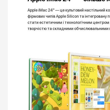
Apple iMac 24" — це культовий настільний к
фірмових чипів Apple Silicon та інтегровану
стати естетичним і технологічним центром 
творчістю та складними обчислювальними 