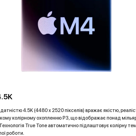
4.5K
атністю 4.5K (4480 x 2520 пікселів) вражає якістю, реаліс
окому колірному охопленню P3, що відображає понад мільяр
ехнологія True Tone автоматично підлаштовує колірну тем
ої роботи.