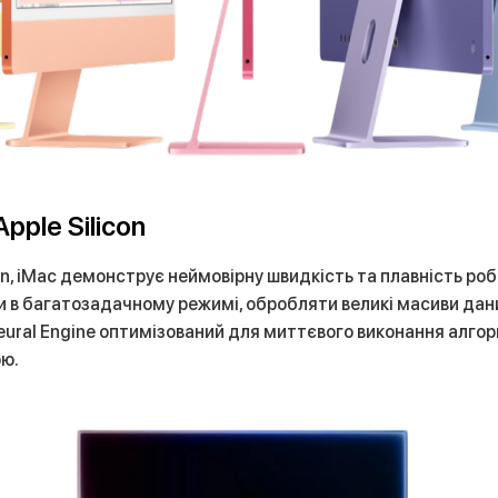
pple Silicon
n, iMac демонструє неймовірну швидкість та плавність ро
в багатозадачному режимі, обробляти великі масиви даних
ural Engine оптимізований для миттєвого виконання алгори
ою.