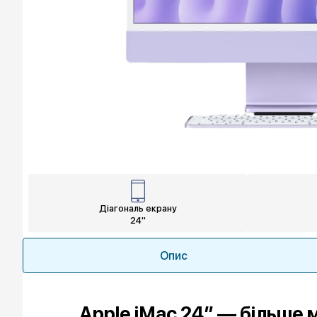
Діагональ екрану
24"
Опис
Apple iMac 24″ — більше