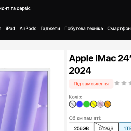
онт та сервіс
h
iPad
AirPods
Гаджети
Побутова техніка
Смартфон
Apple iMac 24
2024
Під замовлення
Колір:
Об'єм пам'яті:
256GB
512GB
1T