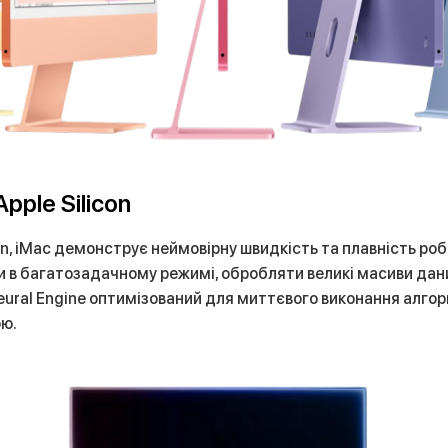
pple Silicon
n, iMac демонструє неймовірну швидкість та плавність ро
в багатозадачному режимі, обробляти великі масиви даних
ural Engine оптимізований для миттєвого виконання алгори
ою.