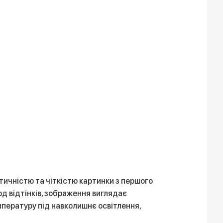
тичністю та чіткістю картинки з першого
д відтінків, зображення виглядає
пературу під навколишнє освітлення,