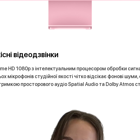
існі відеодзвінки
e HD 1080p з інтелектуальним процесором обробки сигналу
ьох мікрофонів студійної якості чітко відсікає фонові шуми
тримкою просторового аудіо Spatial Audio та Dolby Atmos с