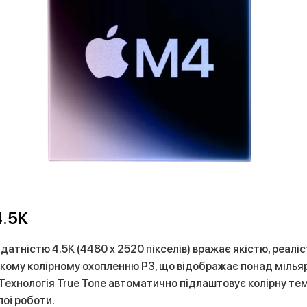
4.5K
атністю 4.5K (4480 x 2520 пікселів) вражає якістю, реаліс
окому колірному охопленню P3, що відображає понад мільяр
ехнологія True Tone автоматично підлаштовує колірну тем
ої роботи.