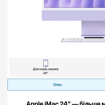
Діагональ екрану
24"
Опис
Apple iMac 24″ — більше