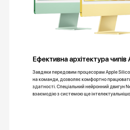
Ефективна архітектура чипів A
Завдяки передовим процесорам Apple Silico
на команди, дозволяє комфортно працювати 
здатності. Спеціальний нейронний двигун Ne
взаємодію з системою ще інтелектуальніш