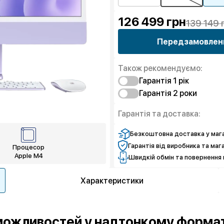
126 499
грн
139 149 
Передзамовлен
Також рекомендуємо:
Гарантія 1 рiк
Гарантія 2 роки
Захист від браку
Захист від браку
Гарантія та доставка:
Безкоштовна доставка у мага
Гарантія від виробника та маг
Процесор
Apple M4
Швидкій обмін та повернення 
Характеристики
 можливостей у надтонкому формат