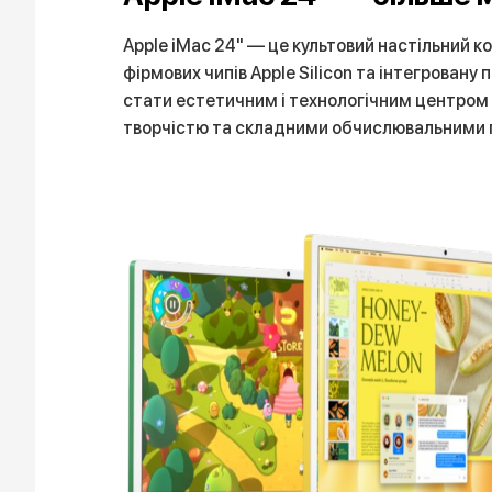
Apple iMac 24" — це культовий настільний к
фірмових чипів Apple Silicon та інтегровану
стати естетичним і технологічним центром 
творчістю та складними обчислювальними 