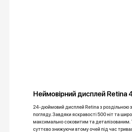
Неймовірний дисплей Retina 
24-дюймовий дисплей Retina з роздільною зд
погляду. Завдяки яскравості 500 ніт та шир
максимально соковитим та деталізованим. Т
суттєво знижуючи втому очей під час тривал