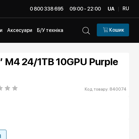
RU
0 800 338 695
09:00 - 22:00
UA
|
Кошик
и
Аксесуари
Б/У техніка
” M4 24/1TB 10GPU Purple
Код товару: 840074
B