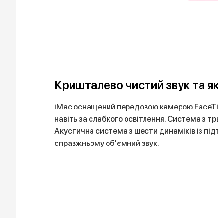
Кришталево чистий звук та як
iMac оснащений передовою камерою FaceTim
навіть за слабкого освітлення. Система з тр
Акустична система з шести динаміків із під
справжньому об'ємний звук.