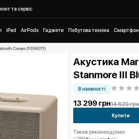
онт та сервіс
h
iPad
AirPods
Гаджети
Побутова техніка
Смартфон
uetooth Cream (1006011)
Акустика Mars
Stanmore III 
В наявності
13 299
грн
14 629 грн
Купити
Також рекомендуємо: