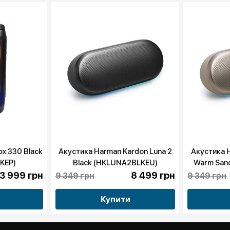
ox 330 Black
Акустика Harman Kardon Luna 2
Акустика H
KEP)
Black (HKLUNA2BLKEU)
Warm San
3 999 грн
8 499 грн
9 349 грн
9 349 грн
Купити