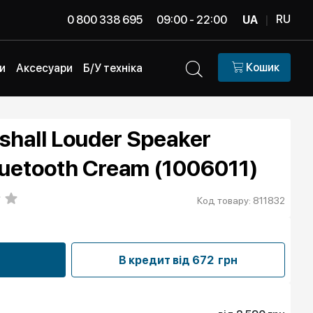
RU
0 800 338 695
09:00 - 22:00
UA
|
Кошик
и
Аксесуари
Б/У техніка
hall Louder Speaker
Bluetooth Cream (1006011)
Код товару: 811832
В кредит від
672 грн