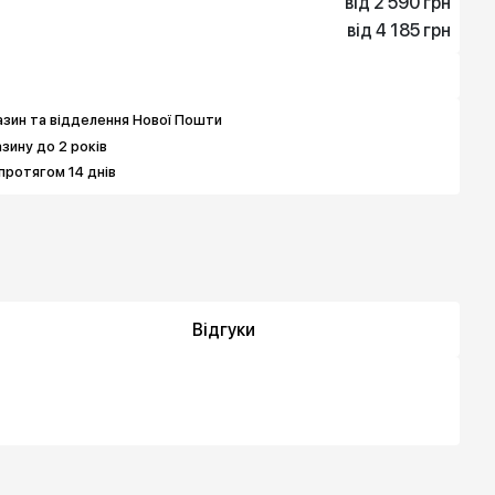
від 2 590 грн
від 4 185 грн
2 590 грн
4 185 грн
зин та відделення Нової Пошти
азину до 2 років
протягом 14 днів
Відгуки