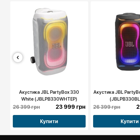
‹
e
Акустика JBL PartyBox 330
Акустика JBL PartyB
White (JBLPB330WHTEP)
(JBLPB330BL
рн
23 999 грн
2
26 399 грн
26 399 грн
Купити
Купити