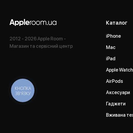
Каталог
iPhone
2012 - 2026 Apple Room -
Магазин та сервісний центр
Mac
iPad
Apple Watch
AirPods
КНОПКА
Аксесуари
ЗВ'ЯЗКУ
Гаджети
Вживана те