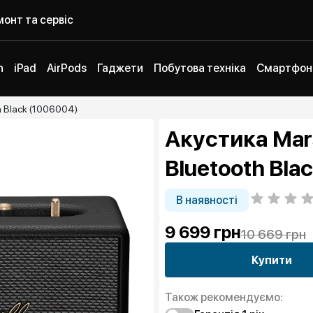
онт та сервіс
h
iPad
AirPods
Гаджети
Побутова техніка
Смартфон
th Black (1006004)
Акустика Mars
Bluetooth Bla
В наявності
9 699
грн
10 669 грн
Купити
Також рекомендуємо: