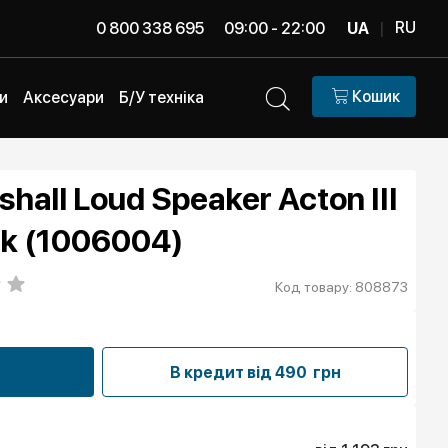
RU
0 800 338 695
09:00 - 22:00
UA
|
Кошик
и
Аксесуари
Б/У техніка
hall Loud Speaker Acton III
ck (1006004)
Код товару: 808873
В кредит від
490 грн