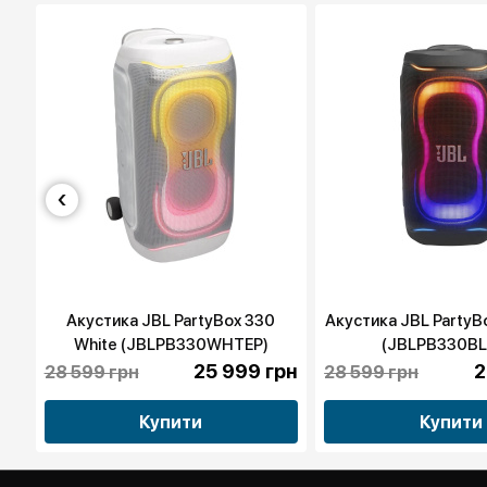
‹
e
Акустика JBL PartyBox 330
Акустика JBL PartyB
White (JBLPB330WHTEP)
(JBLPB330BL
рн
25 999 грн
2
28 599 грн
28 599 грн
Купити
Купити