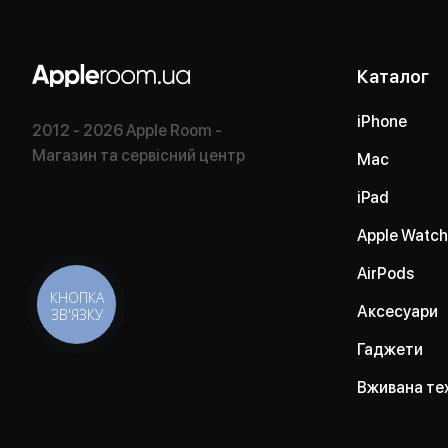
Каталог
iPhone
2012 - 2026 Apple Room -
Магазин та сервісний центр
Mac
iPad
Apple Watch
AirPods
КНОПКА
Аксесуари
ЗВ'ЯЗКУ
Гаджети
Вживана те