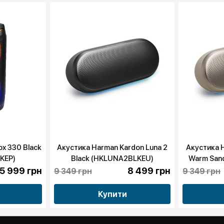
ox 330 Black
Акустика Harman Kardon Luna 2
Акустика H
KEP)
Black (HKLUNA2BLKEU)
Warm San
5 999 грн
8 499 грн
9 349 грн
9 349 грн
Купити