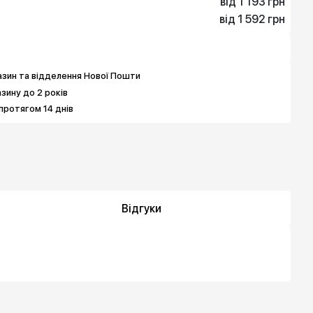
від 1 193 грн
від 1 592 грн
1 193 грн
1 592 грн
зин та відделення Нової Пошти
азину до 2 років
протягом 14 днів
Відгуки