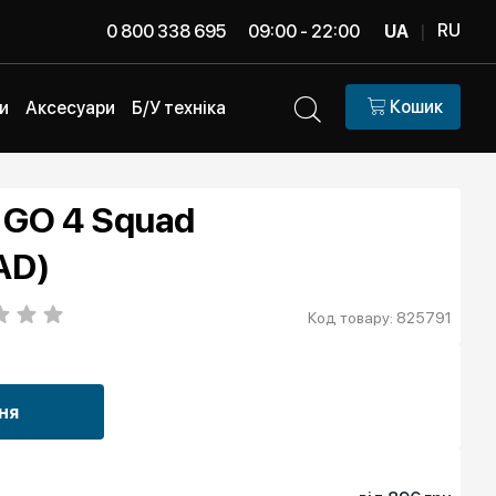
RU
0 800 338 695
09:00 - 22:00
UA
|
Кошик
и
Аксесуари
Б/У техніка
 GO 4 Squad
AD)
Код товару: 825791
ня