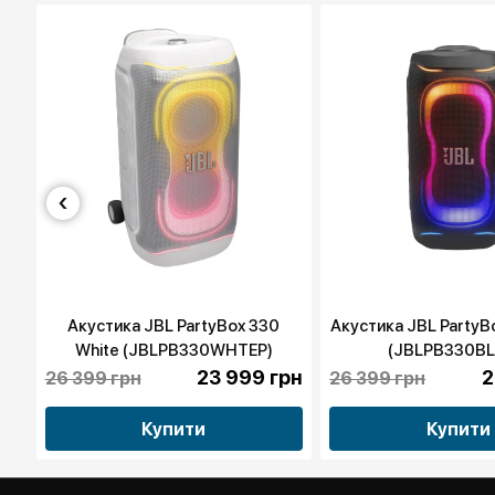
‹
e
Акустика JBL PartyBox 330
Акустика JBL PartyB
White (JBLPB330WHTEP)
(JBLPB330BL
рн
23 999 грн
2
26 399 грн
26 399 грн
Купити
Купити