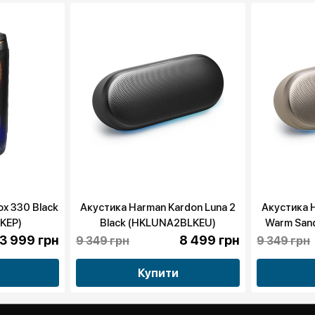
ox 330 Black
Акустика Harman Kardon Luna 2
Акустика H
KEP)
Black (HKLUNA2BLKEU)
Warm San
3 999 грн
8 499 грн
9 349 грн
9 349 грн
Купити