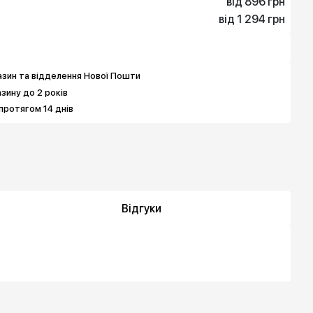
від 896 грн
від 1 294 грн
896 грн
1 294 грн
зин та відделення Нової Пошти
азину до 2 років
протягом 14 днів
Відгуки