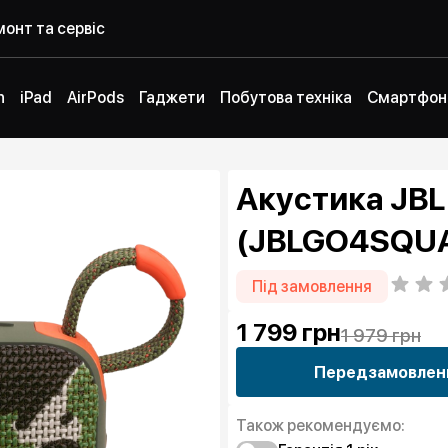
онт та сервіс
h
iPad
AirPods
Гаджети
Побутова техніка
Смартфон
Акустика JBL
(JBLGO4SQU
Під замовлення
1 799
грн
1 979 грн
Передзамовлен
Також рекомендуємо: