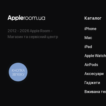
Каталог
iPhone
2012 - 2026 Apple Room -
Магазин та сервісний центр
Mac
iPad
Apple Watch
AirPods
КНОПКА
Аксесуари
ЗВ'ЯЗКУ
Гаджети
Вживана те