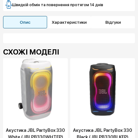
Швидкій обмін та повернення протягом 14 днів
Опис
Характеристики
Відгуки
СХОЖІ МОДЕЛІ
Акустика JBL PartyBox 330
Акустика JBL PartyBox 330
White (JBLPB330WHTEP)
Black (JBLPB330BLKEP)