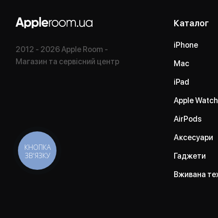
Каталог
iPhone
2012 - 2026 Apple Room -
Магазин та сервісний центр
Mac
iPad
Apple Watch
AirPods
Аксесуари
КНОПКА
ЗВ'ЯЗКУ
Гаджети
Вживана те