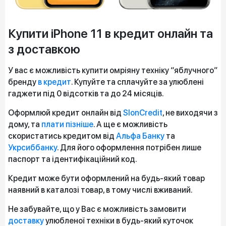
Купити iPhone 11 в кредит онлайн та
з доставкою
У вас є можливість купити омріяну техніку “яблучного”
бренду
в кредит
. Купуйте та сплачуйте за улюблені
гаджети під 0 відсотків та до 24 місяців.
Оформлюй кредит онлайн від
SlonCredit
, не виходячи з
дому, та
плати пізніше
. А ще є можливість
скористатись кредитом від
Альфа Банку
та
Укрсиббанку
. Для його оформлення потрібен лише
паспорт та ідентифікаційний код.
Кредит може бути оформлений на будь-який товар
наявний в каталозі товар, в тому числі вживаний.
Не забувайте, що у Вас є можливість замовити
доставку
улюбленої техніки в будь-який куточок