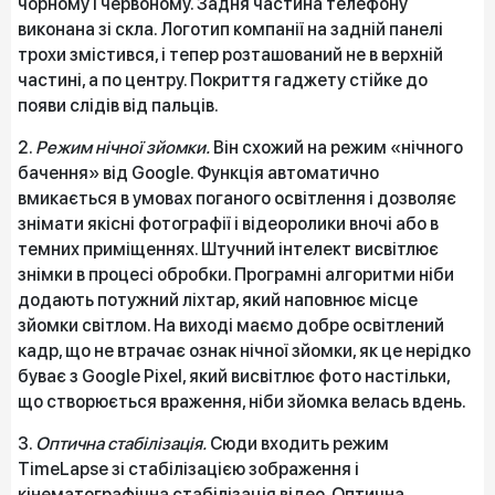
чорному і червоному. Задня частина телефону
виконана зі скла. Логотип компанії на задній панелі
трохи змістився, і тепер розташований не в верхній
частині, а по центру. Покриття гаджету стійке до
появи слідів від пальців.
2.
Режим нічної зйомки.
Він схожий на режим «нічного
бачення» від Google. Функція автоматично
вмикається в умовах поганого освітлення і дозволяє
знімати якісні фотографії і відеоролики вночі або в
темних приміщеннях. Штучний інтелект висвітлює
знімки в процесі обробки. Програмні алгоритми ніби
додають потужний ліхтар, який наповнює місце
зйомки світлом. На виході маємо добре освітлений
кадр, що не втрачає ознак нічної зйомки, як це нерідко
буває з Google Pixel, який висвітлює фото настільки,
що створюється враження, ніби зйомка велась вдень.
3.
Оптична стабілізація.
Сюди входить режим
TimeLapse зі стабілізацією зображення і
кінематографічна стабілізація відео. Оптична