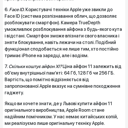
6.
Face ID.
Користувачі техніки Apple уже звикли до
Face ID (система розпізнавання облич, що дозволяє
розблокувати смартфон). Камера TrueDepth
уможливлює розблокування айфона з будь-якого кута
і відстані. Смартфон зможе впізнати свого власника і
зняти блокування, навіть лежачи на столі. Подібний
функціонал сподобається не лише тим, хто постійно
тримає iPhone на зарядці, але і водіям.
7.
Скільки коштує айфон XI?
Ціна айфон 11 залежить від
об’єму внутрішньої пам’яті: 64 Гб, 128 Гб чи 256 ГБ.
Вартість, що помітно відрізняється від
запропонованої Apple вказує на сумнівне походження
гаджету.
Якщо ви хочете знати, де у Львові купити айфон 11
оригінального виробництва, Apple Room стане
надійним помічником. У нас немає китайських копій,
ми реалізуємо лише оригінальну техніку Apple.