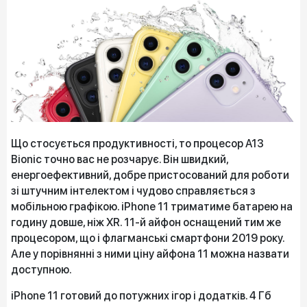
Що стосується продуктивності, то процесор A13
Bionic точно вас не розчарує. Він швидкий,
енергоефективний, добре пристосований для роботи
зі штучним інтелектом і чудово справляється з
мобільною графікою. iPhone 11 триматиме батарею на
годину довше, ніж XR. 11-й айфон оснащений тим же
процесором, що і флагманські смартфони 2019 року.
Але у порівнянні з ними ціну айфона 11 можна назвати
доступною.
iPhone 11 готовий до потужних ігор і додатків. 4 Гб