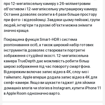
про 12-мегапіксельну камеру з 26-міліметровим
об'єктивом і 12-мегапіксельну ультрашироку камеру.
Остання дозволяє охопити в 4 рази більше простору
при фото- і відеозйомці. Завдяки цьому пейзажі, групи
людей, інтер’єри та рухомі об’єкти можна знімати
значно краще.
Покращена функція Smart-HDR і система
розпізнавання осіб, а також широкий набір готових
інструментів дозволяє створювати портретні
зображення студійної якості. 12-мегапіксельна
камера TrueDepth дає можливість робити більш
широкі зображення під час повороту смартфона.
Відеорежим включає запис відео в 4K, слоу-мо і
таймлапс. Apple вперше додала запис відео в 4K для
селфі-камери. Якщо ви шукаєте гаджет для зйомки
домашніх влогів чи stories в Instagram, купити iPhone 11
в Apple Room однозначно варто.