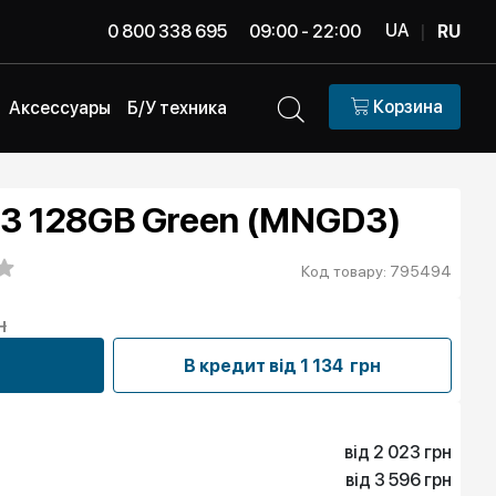
UA
0 800 338 695
09:00 - 22:00
|
RU
Корзина
Аксессуары
Б/У техника
 13 128GB Green (MNGD3)
Код товару: 795494
н
В кредит від
1 134 грн
від 2 023 грн
від 3 596 грн
2 023 грн
в