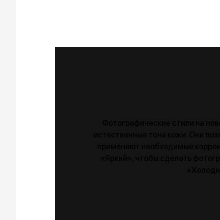
Фотографические стили на ново
естественные тона кожи. Они поз
применяют необходимые коррект
«Яркий», чтобы сделать фотогр
«Холодны