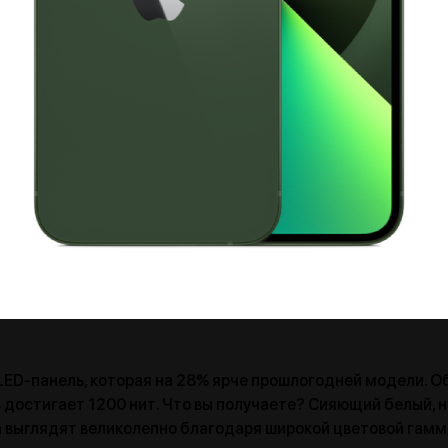
ED-панель, которая на 28% ярче прошлогодней модели. Об
 достигает 1200 нит. Что вы получаете? Сияющий белый, 
та выглядят великолепно благодаря широкой цветовой гамм