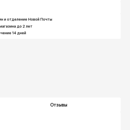
3 596 грн
3 596 грн
в
4 495 грн
5 169 грн
6 068 грн
ин и отделение Новой Почты
магазина до 2 лет
ечение 14 дней
Отзывы