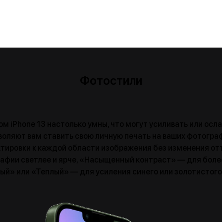
Фотостили
м iPhone 13 настолько умны, что могут усиливать или осла
воляют вам ставить свою личную печать на ваших фотографи
ировки к каждой области изображения без изменения отт
афии светлее и ярче, «Насыщенный контраст» — для более 
й» или «Теплый» — для усиления синего или золотистого