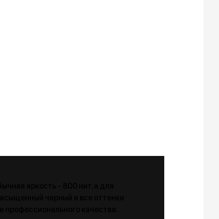
ычная яркость - 800 нит,а для
насыщенный черный и все оттенки
е профессионального качества.