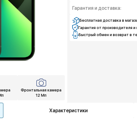
Защита экрана
Защита от дефекто
Гарантия и доставка:
Полная защита
Защита экрана
Полная защита
Бесплатная доставка в магаз
Гарантия от производителя и 
Быстрый обмен и возврат в т
амера
Фронтальная камера
Мп
12 Мп
Характеристики