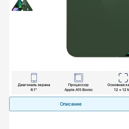
Диагональ экрана
Процессор
Основная к
6.1"
Apple A15 Bionic
12 + 12 
Описание