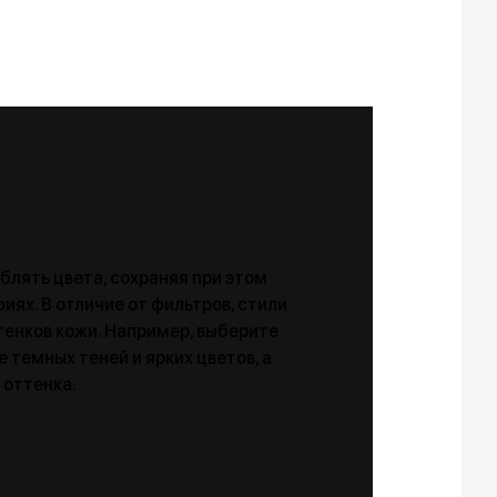
блять цвета, сохраняя при этом
ях. В отличие от фильтров, стили
енков кожи. Например, выберите
темных теней и ярких цветов, а
 оттенка.