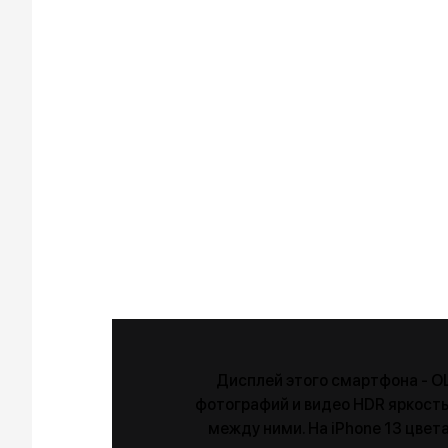
Дисплей этого смартфона - OL
фотографий и видео HDR яркость
между ними. На iPhone 13 цве