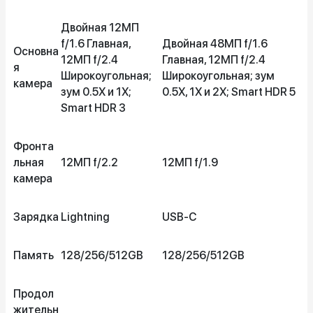
Двойная 12МП
f/1.6 Главная,
Двойная 48МП f/1.6
Основна
12МП f/2.4
Главная, 12МП f/2.4
я
Широкоугольная;
Широкоугольная; зум
камера
зум 0.5X и 1X;
0.5X, 1X и 2X; Smart HDR 5
Smart HDR 3
Фронта
льная
12МП f/2.2
12МП f/1.9
камера
Зарядка
Lightning
USB-C
Память
128/256/512GB
128/256/512GB
Продол
жительн