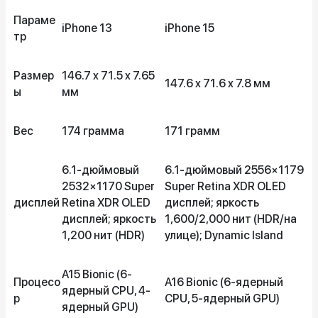
Параме
iPhone 13
iPhone 15
тр
Размер
146.7 x 71.5 x 7.65
147.6 x 71.6 x 7.8 мм
ы
мм
Вес
174 грамма
171 грамм
6.1-дюймовый
6.1-дюймовый 2556×1179
2532×1170 Super
Super Retina XDR OLED
дисплей
Retina XDR OLED
дисплей; яркость
дисплей; яркость
1,600/2,000 нит (HDR/на
1,200 нит (HDR)
улице); Dynamic Island
A15 Bionic (6-
Процесо
A16 Bionic (6-ядерный
ядерный CPU, 4-
р
CPU, 5-ядерный GPU)
ядерный GPU)